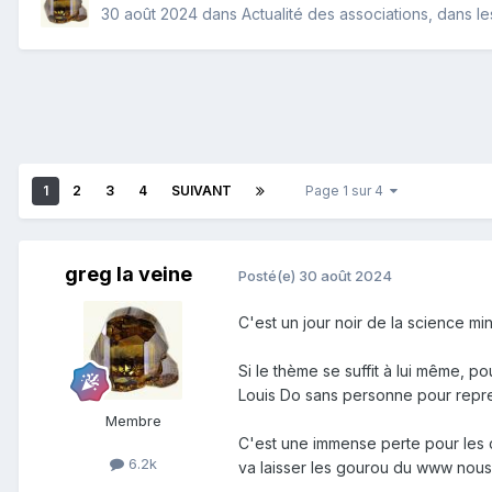
30 août 2024
dans
Actualité des associations, dans les
1
2
3
4
SUIVANT
Page 1 sur 4
greg la veine
Posté(e)
30 août 2024
C'est un jour noir de la science m
Si le thème se suffit à lui même, p
Louis Do sans personne pour repren
Membre
C'est une immense perte pour les 
6.2k
va laisser les gourou du www nous