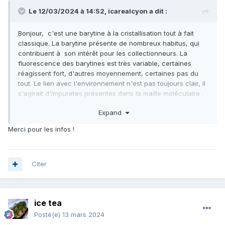
Le 12/03/2024 à 14:52,
icarealcyon
a dit :
Bonjour, c'est une barytine à la cristallisation tout à fait
classique. La barytine présente de nombreux habitus, qui
contribuent à son intérêt pour les collectionneurs. La
fluorescence des barytines est très variable, certaines
réagissent fort, d'autres moyennement, certaines pas du
tout. Le lien avec l'environnement n'est pas toujours clair, il
s'agirait d'impuretes présentes dans la maille moléculaire .
Ou bien un enduit de surface. Les oxydes de fer de type
Expand
limonite, par exemple réagissent en jaune aux uv longs.
C'est sûrement ce qui est ocre jaune sur ce spécimen.
Merci pour les infos !
Citer
ice tea
Posté(e)
13 mars 2024