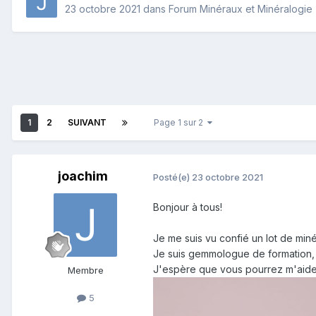
23 octobre 2021
dans
Forum Minéraux et Minéralogie
1
2
SUIVANT
Page 1 sur 2
joachim
Posté(e)
23 octobre 2021
Bonjour à tous!
Je me suis vu confié un lot de minér
Je suis gemmologue de formation,
J'espère que vous pourrez m'aider
Membre
5