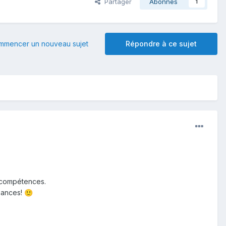
Partager
Abonnés
1
mmencer un nouveau sujet
Répondre à ce sujet
s compétences.
enances!
🙂