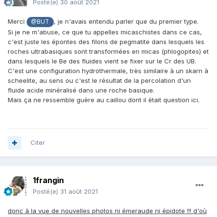
Posté(e)
30 août 2021
Merci
, je n'avais entendu parler que du premier type.
@BUT
Si je ne m'abuse, ce que tu appelles micaschistes dans ce cas,
c'est juste les épontes des filons de pegmatite dans lesquels les
roches ultrabasiques sont transformées en micas (phlogopites) et
dans lesquels le Be des fluides vient se fixer sur le Cr des UB.
C'est une configuration hydrothermale, très similaire à un skarn à
scheelite, au sens ou c'est le résultat de la percolation d'un
fluide acide minéralisé dans une roche basique.
Mais ça ne ressemble guère au caillou dont il était question ici.
Citer
1frangin
Posté(e)
31 août 2021
donc à la vue de nouvelles photos ni émeraude ni épidote !!! d'où