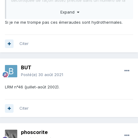
décortiquée de façon assez précise dans un numéro de la
revue "Le règne minéral". Je pense pouvoir retrouver la
Expand
référence précise, moyennant une petite recherche.
Si je ne me trompe pas ces émeraudes sont hydrothermales.
Citer
BUT
Posté(e)
30 août 2021
LRM n°46 (juillet-août 2002).
Citer
phoscorite