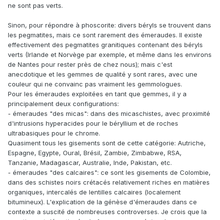
ne sont pas verts.
Sinon, pour répondre à phoscorite: divers béryls se trouvent dans
les pegmatites, mais ce sont rarement des émeraudes. Il existe
effectivement des pegmatites granitiques contenant des béryls
verts (Irlande et Norvège par exemple, et même dans les environs
de Nantes pour rester près de chez nous); mais c'est
anecdotique et les gemmes de qualité y sont rares, avec une
couleur qui ne convainc pas vraiment les gemmologues.
Pour les émeraudes exploitées en tant que gemmes, il y a
principalement deux configurations:
- émeraudes "des micas": dans des micaschistes, avec proximité
d'intrusions hyperacides pour le béryllium et de roches
ultrabasiques pour le chrome.
Quasiment tous les gisements sont de cette catégorie: Autriche,
Espagne, Egypte, Oural, Brésil, Zambie, Zimbabwe, RSA,
Tanzanie, Madagascar, Australie, Inde, Pakistan, etc.
- émeraudes "des calcaires": ce sont les gisements de Colombie,
dans des schistes noirs crétacés relativement riches en matières
organiques, intercalés de lentilles calcaires (localement
bitumineux). L'explication de la génèse d'émeraudes dans ce
contexte a suscité de nombreuses controverses. Je crois que la