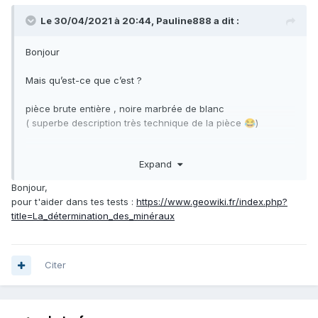
Le 30/04/2021 à 20:44,
Pauline888
a dit :
Bonjour
Mais qu’est-ce que c’est ?
pièce brute entière , noire marbrée de blanc
( superbe description très technique de la pièce
)
😂
(photo d’un soir uniquement sous lumière artificielle- je
Expand
pourrais refaire à la lumière naturelle si besoin )
Bonjour,
merci d’avance pour vos avis
pour t'aider dans tes tests
:
https://www.geowiki.fr/index.php?
title=La_détermination_des_minéraux
Pauline
Citer