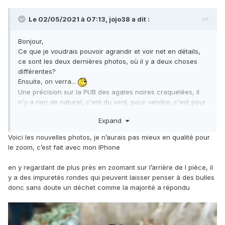
Le 02/05/2021 à 07:13,
jojo38
a dit :
Bonjour,
Ce que je voudrais pouvoir agrandir et voir net en détails,
ce sont les deux dernières photos, où il y a deux choses
différentes?
Ensuite, on verra...
Une précision sur la PUB des agates noires craquelées, il
n'y a rien de naturel, c'est du vent, pour vendre, c'est pour
les lithotruc, c'est une composition synthétique et on peut
Expand
en trouver des bleutées....
Voici les nouvelles photos, je n’aurais pas mieux en qualité pour
le zoom, c’est fait avec mon IPhone
en y regardant de plus près en zoomant sur l’arrière de l pièce, il
y a des impuretés rondes qui peuvent laisser penser à des bulles
donc sans doute un déchet comme la majorité a répondu