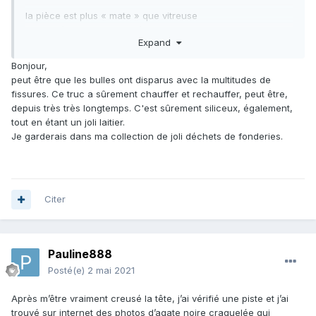
la pièce est plus « mate » que vitreuse
la première photo en lumière naturelle est la moins floue
Expand
pour le grossissement
Bonjour,
sa forme est totalement naturelle
peut être que les bulles ont disparus avec la multitudes de
fissures. Ce truc a sûrement chauffer et rechauffer, peut être,
je prends avec plaisir es autres avis que vous pourriez
depuis très très longtemps. C'est sûrement siliceux, également,
avoir, en les recoupant nous verrons la tendance qui se
tout en étant un joli laitier.
dessine
Je garderais dans ma collection de joli déchets de fonderies.
merci encore
Citer
Pauline888
Posté(e)
2 mai 2021
Après m’être vraiment creusé la tête, j’ai vérifié une piste et j’ai
trouvé sur internet des photos d’agate noire craquelée qui