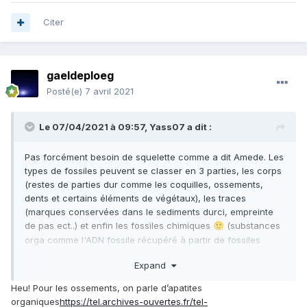
Citer
gaeldeploeg
Posté(e)
7 avril 2021
Le 07/04/2021 à 09:57,
Yass07
a dit :
Pas forcément besoin de squelette comme a dit Amede. Les
types de fossiles peuvent se classer en 3 parties, les corps
(restes de parties dur comme les coquilles, ossements,
dents et certains éléments de végétaux), les traces
(marques conservées dans le sediments durci, empreinte
de pas ect..) et enfin les fossiles chimiques
(substances
🙂
orga comme l'ADN fossile récupéré à partir de fossiles
corps comme les os et les dents cités précédemment) ce
Expand
qui laisse un vaste champ des possibles
Heu! Pour les ossements, on parle d’apatites
organiques
https://tel.archives-ouvertes.fr/tel-