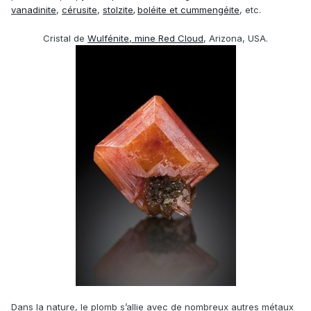
vanadinite
,
cérusite
,
stolzite
,
boléite et cummengéite
, etc.
Cristal de
Wulfénite, mine Red Cloud
, Arizona, USA.
Dans la nature, le plomb s’allie avec de nombreux autres métaux