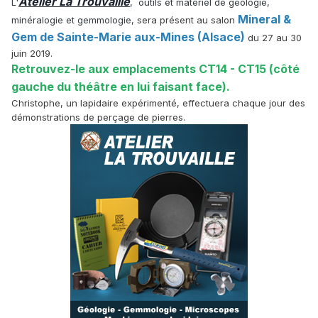
Atelier La Trouvaille
L'
, outils et matériel de géologie,
Mineral &
minéralogie et gemmologie,
sera présent au salon
Gem de Sainte-Marie aux-Mines (Alsace)
du 27 au 30
juin 2019.
Retrouvez-le aux emplacements CT14 - CT15 (côté
gauche du théâtre en lui faisant face).
Christophe, un lapidaire expérimenté, effectuera chaque jour des
démonstrations de perçage de pierres.