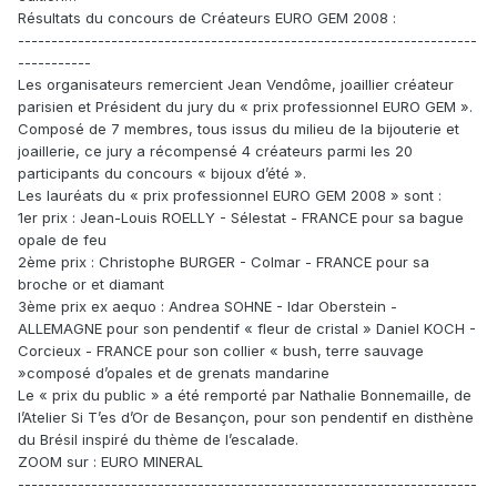
Résultats du concours de Créateurs EURO GEM 2008 :
---------------------------------------------------------------------
-----------
Les organisateurs remercient Jean Vendôme, joaillier créateur
parisien et Président du jury du « prix professionnel EURO GEM ».
Composé de 7 membres, tous issus du milieu de la bijouterie et
joaillerie, ce jury a récompensé 4 créateurs parmi les 20
participants du concours « bijoux d’été ».
Les lauréats du « prix professionnel EURO GEM 2008 » sont :
1er prix : Jean-Louis ROELLY - Sélestat - FRANCE pour sa bague
opale de feu
2ème prix : Christophe BURGER - Colmar - FRANCE pour sa
broche or et diamant
3ème prix ex aequo : Andrea SOHNE - Idar Oberstein -
ALLEMAGNE pour son pendentif « fleur de cristal » Daniel KOCH -
Corcieux - FRANCE pour son collier « bush, terre sauvage
»composé d’opales et de grenats mandarine
Le « prix du public » a été remporté par Nathalie Bonnemaille, de
l’Atelier Si T’es d’Or de Besançon, pour son pendentif en disthène
du Brésil inspiré du thème de l’escalade.
ZOOM sur : EURO MINERAL
---------------------------------------------------------------------