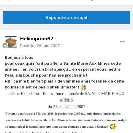
Répondre à ce sujet
Helicoprion67
Posté(e)
26 juin 2007
Bonjour à tous !
pour ceux qui n'ont pu aller à Sainte Marie Aux Mines cette
année ... en voici un bref aperçu .. en espérant vous mettre
l'eau à la bouche pour l'année prochaine !
NB : ça m'a bien fait plaisir de voir mes amis fossileux à cette
bourse ! n'est ce pas Gohelliumaster !
44ème Exposition - Bourse Internationale de SAINTE MARIE AUX
MINES
du 21 au 24 Juin 2007
N'ayant pu participer à l'édition 2006, le rendez vous 2007 était pris depuis longue date et
comme à son habitude Sainte Marie Aux Mines a de nouveau tenu toutes ses promesses, malgré
un temps mitigé le Samedi mais qui, sans aucun doute,ne nous a pas découragé !