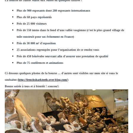
La Bourse de Sainte Marie Aux Mines en quelques chiffres :
Plus de 900 exposants dont 280 exposants internationaux
Plus de 60 pays représentés
Près de 25 000 visiteurs
Près de 550 tentes dans le fond d'une vallée vosgienne (c'est le plus grand village de
toile construit pour un événement en France)
Près de 30 000 m² d'exposition
25 associations regroupées pour l'organisation de ce rendez vous
Près de 450 bénévoles oeuvrant afin d'assurer une prestation de qualité
Plus de 75 conférences et animations
Ci dessous quelques photos de la bourse ... d'autres sont visibles sur mon site si vous le
souhaitez (
http://frenchsharkteeth.over-blog.com/
)
Bonne soirée à tous et à bientôt ! :coucou!: