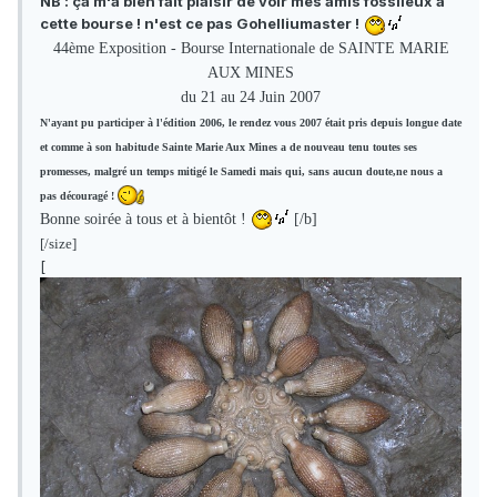
NB : ça m'a bien fait plaisir de voir mes amis fossileux à
cette bourse ! n'est ce pas Gohelliumaster !
44ème Exposition - Bourse Internationale de SAINTE MARIE
AUX MINES
du 21 au 24 Juin 2007
N'ayant pu participer à l'édition 2006, le rendez vous 2007 était pris depuis longue date
et comme à son habitude Sainte Marie Aux Mines a de nouveau tenu toutes ses
promesses, malgré un temps mitigé le Samedi mais qui, sans aucun doute,ne nous a
pas découragé !
Bonne soirée à tous et à bientôt !
[/b]
[/size]
[