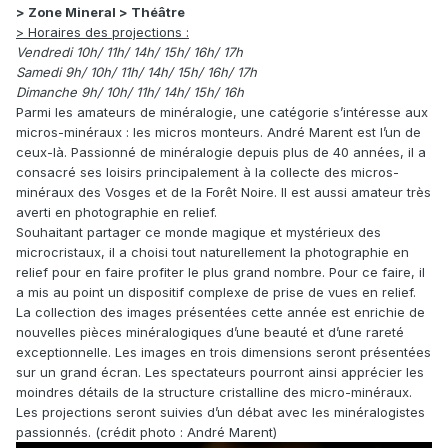
> Zone Mineral > Théâtre
> Horaires des projections :
Vendredi 10h/ 11h/ 14h/ 15h/ 16h/ 17h
Samedi 9h/ 10h/ 11h/ 14h/ 15h/ 16h/ 17h
Dimanche 9h/ 10h/ 11h/ 14h/ 15h/ 16h
Parmi les amateurs de minéralogie, une catégorie s’intéresse aux
micros-minéraux : les micros monteurs. André Marent est l’un de
ceux-là. Passionné de minéralogie depuis plus de 40 années, il a
consacré ses loisirs principalement à la collecte des micros-
minéraux des Vosges et de la Forêt Noire. Il est aussi amateur très
averti en photographie en relief.
Souhaitant partager ce monde magique et mystérieux des
microcristaux, il a choisi tout naturellement la photographie en
relief pour en faire profiter le plus grand nombre. Pour ce faire, il
a mis au point un dispositif complexe de prise de vues en relief.
La collection des images présentées cette année est enrichie de
nouvelles pièces minéralogiques d’une beauté et d’une rareté
exceptionnelle. Les images en trois dimensions seront présentées
sur un grand écran. Les spectateurs pourront ainsi apprécier les
moindres détails de la structure cristalline des micro-minéraux.
Les projections seront suivies d’un débat avec les minéralogistes
passionnés. (crédit photo : André Marent)