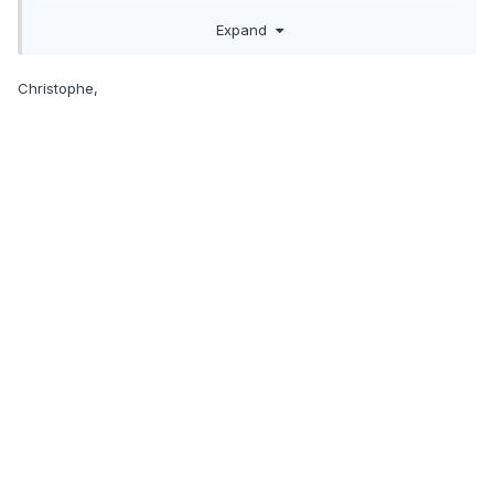
J'essaie d'en récupérer une photo à tout hasard (si la
Expand
roche évoque quelque chose aux géoforumeurs...)
Christophe,