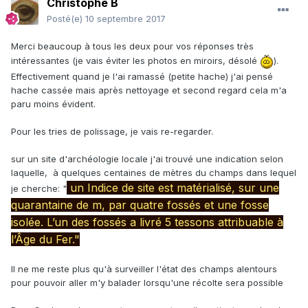
Christophe B
Posté(e)
10 septembre 2017
Merci beaucoup à tous les deux pour vos réponses très
intéressantes (je vais éviter les photos en miroirs, désolé
).
Effectivement quand je l'ai ramassé (petite hache) j'ai pensé
hache cassée mais après nettoyage et second regard cela m'a
paru moins évident.
Pour les tries de polissage, je vais re-regarder.
sur un site d'archéologie locale j'ai trouvé une indication selon
laquelle, à quelques centaines de mètres du champs dans lequel
un Indice de site est matérialisé, sur une
je cherche: "
quarantaine de m, par quatre fossés et une fosse
isolée. L’un des fossés a livré 5 tessons attribuable à
l’Âge du Fer."
Il ne me reste plus qu'à surveiller l'état des champs alentours
pour pouvoir aller m'y balader lorsqu'une récolte sera possible