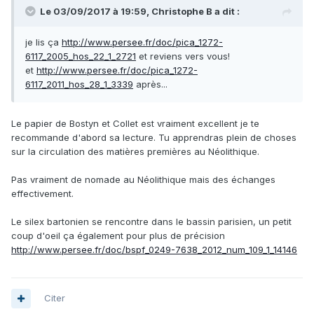
Le 03/09/2017 à 19:59,
Christophe B
a dit :
je lis ça
http://www.persee.fr/doc/pica_1272-
6117_2005_hos_22_1_2721
et reviens vers vous!
et
http://www.persee.fr/doc/pica_1272-
6117_2011_hos_28_1_3339
après...
Le papier de Bostyn et Collet est vraiment excellent je te
recommande d'abord sa lecture. Tu apprendras plein de choses
sur la circulation des matières premières au Néolithique.
Pas vraiment de nomade au Néolithique mais des échanges
effectivement.
Le silex bartonien se rencontre dans le bassin parisien, un petit
coup d'oeil ça également pour plus de précision
http://www.persee.fr/doc/bspf_0249-7638_2012_num_109_1_14146
Citer