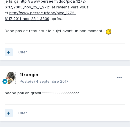
je lis ça
http://www.persee.fr/doc/pica_1272-
6117_2005_hos_22_1_2721
et reviens vers vous!
et
http://www.persee.fr/doc/pica_1272-
6117_2011_hos_28_1_3339
après...
Donc pas de retour sur le sujet avant un bon moment...!
Citer
1frangin
Posté(e)
4 septembre 2017
hache poli en granit ??????????????????
Citer