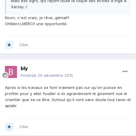
Mais exit Agro, qui rejoint toute la clique des écoles d'ingé à
Saclay :/
Noon, c'est vrais, je rêve, génial!!!
OhMerci,MERCI! une opportunité.
Citer
bly
Posté(e)
20 décembre 2015
Apres si les travaux se font vraiment pas sur qu'on puisse en
profiter pour y aller fouiller si ils agrandissent le gisement vue le
chantier que sa va être. Surtout qu'il vont sans doute tout raser et
aplatir.
Citer