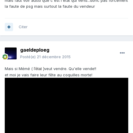
mais faut voir aussi que c'est l'état qui vend...donc pas forcément
la faute de psg mais surtout la faute du vendeur
Citer
gaeldeploeg
Posté(e)
21 décembre 2015
Mais si Mémé (
veut vendre. Qu'elle vende!!
l'état )
et moi je vais faire leur fête au coquilles morte!