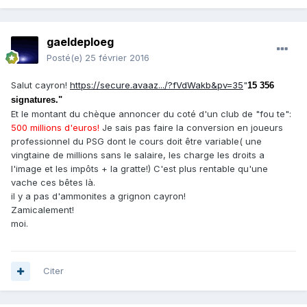
gaeldeploeg
Posté(e)
25 février 2016
Salut cayron!
https://secure.avaaz.../?fVdWakb&pv=35
"
15 356
signatures.
"
Et le montant du chèque annoncer du coté d'un club de "fou te":
500 millions d'euros!
Je sais pas faire la conversion en joueurs
professionnel du PSG dont le cours doit être variable( une
vingtaine de millions sans le salaire, les charge les droits a
l'image et les impôts + la gratte!) C'est plus rentable qu'une
vache ces bêtes là.
il y a pas d'ammonites a grignon cayron!
Zamicalement!
moi.
Citer