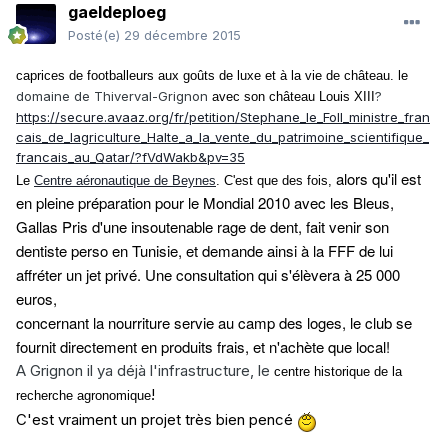
gaeldeploeg
Posté(e)
29 décembre 2015
caprices de footballeurs
aux goûts de luxe et à la vie de château. le
domaine de Thiverval-Grignon
?
avec son château Louis XIII
https://secure.avaaz.org/fr/petition/Stephane_le_Foll_ministre_fran
cais_de_lagriculture_Halte_a_la_vente_du_patrimoine_scientifique_
francais_au_Qatar/?fVdWakb&pv=35
alors qu'il est
Le
Centre aéronautique de Beynes
. C'est que des fois,
en pleine préparation pour le Mondial 2010 avec les Bleus,
Gallas
Pris d'une insoutenable rage de dent,
fait venir son
dentiste perso en Tunisie, et demande ainsi à la FFF de lui
affréter un jet privé. Une consultation qui s'élèvera à 25 000
euros,
concernant la nourriture servie au camp des loges, le club se
fournit directement en produits frais, et n'achète que local!
A Grignon il ya déjà l'infrastructure, le
centre historique de la
!
recherche agronomique
C'est vraiment un projet très bien pencé