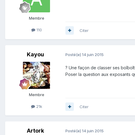
Membre
110
Citer
Kayou
Posté(e)
14 juin 2015
? Une façon de classer ses boîboît
Poser la question aux exposants qui
Membre
21k
Citer
Artork
Posté(e)
14 juin 2015