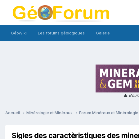
GéoWiki
Les forums géologiques
Galerie
▲
Bours
Accueil
Minéralogie et Minéraux
Forum Minéraux et Minéralogi
Sigles des caractèristiques des min