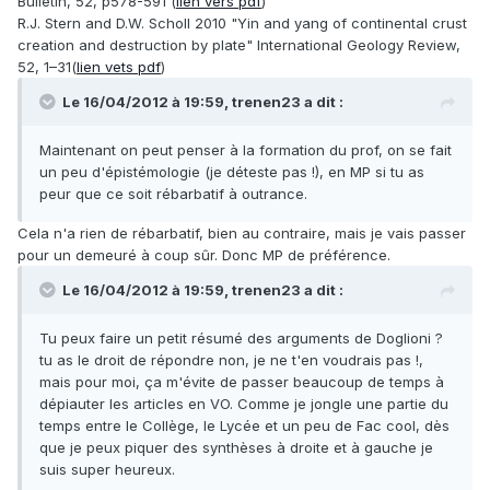
Bulletin, 52, p578-591 (
lien vers pdf
)
R.J. Stern and D.W. Scholl 2010 "Yin and yang of continental crust
creation and destruction by plate" International Geology Review,
52, 1–31(
lien vets pdf
)
Le 16/04/2012 à 19:59, trenen23 a dit :
Maintenant on peut penser à la formation du prof, on se fait
un peu d'épistémologie (je déteste pas !), en MP si tu as
peur que ce soit rébarbatif à outrance.
Cela n'a rien de rébarbatif, bien au contraire, mais je vais passer
pour un demeuré à coup sûr. Donc MP de préférence.
Le 16/04/2012 à 19:59, trenen23 a dit :
Tu peux faire un petit résumé des arguments de Doglioni ?
tu as le droit de répondre non, je ne t'en voudrais pas !,
mais pour moi, ça m'évite de passer beaucoup de temps à
dépiauter les articles en VO. Comme je jongle une partie du
temps entre le Collège, le Lycée et un peu de Fac cool, dès
que je peux piquer des synthèses à droite et à gauche je
suis super heureux.