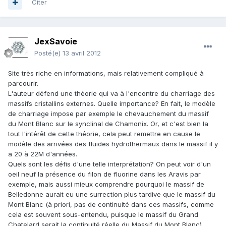
Citer
JexSavoie
Posté(e)
13 avril 2012
Site très riche en informations, mais relativement compliqué à
parcourir.
L'auteur défend une théorie qui va à l'encontre du charriage des
massifs cristallins externes. Quelle importance? En fait, le modèle
de charriage impose par exemple le chevauchement du massif
du Mont Blanc sur le synclinal de Chamonix. Or, et c'est bien la
tout l'intérêt de cette théorie, cela peut remettre en cause le
modèle des arrivées des fluides hydrothermaux dans le massif il y
a 20 à 22M d'années.
Quels sont les défis d'une telle interprétation? On peut voir d'un
oeil neuf la présence du filon de fluorine dans les Aravis par
exemple, mais aussi mieux comprendre pourquoi le massif de
Belledonne aurait eu une surrection plus tardive que le massif du
Mont Blanc (à priori, pas de continuité dans ces massifs, comme
cela est souvent sous-entendu, puisque le massif du Grand
Chatelard serait la continuité réelle du Massif du Mont Blanc).