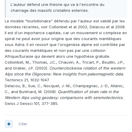
L'auteur défend une théorie qui va à l'encontre du
charriage des massifs cristallins externes.
Le modèle "tourbillonaire" défendu par l'auteur est validé par les
données récentes, voir Collombet et al 2002, Delacou et al 2008.
Il est d'un importance capitale, car un mouvement si complexe en
spiral ne peut avoir pour origine que des courants mantéliques
sous Adria. Il en ressort que l'orogenèse alpine est contrôlée par
des courants mantéliques et non pas par une collision
Afrique/Eurasie qui devient alors une hypothèse gratuite.
Collombet, M., Thomas, J.C., Chauvin, A., Tricart, P., Bouillin, J.P.,
and Gratier, J.P. (2002).
Counterclockwise rotation of the western
Alps since the Oligocene: New insights from paleomagnetic data.
Tectonics 21, 1032-1047.
Delacou, B., Sue, C., Nocquet, J.-M., Champagnac, J.-D., Allanic,
C., and Burkhard, M. (2008).
Quantification of strain rate in the
Western Alps using geodesy: comparisons with seismotectonics.
Swiss J Geosci 101, 377-385.
Citer