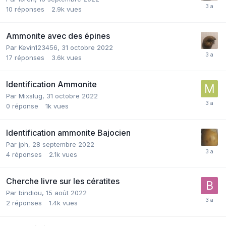
10
réponses
2.9k
vues
Ammonite avec des épines
Par
Kevin123456
,
31 octobre 2022
17
réponses
3.6k
vues
Identification Ammonite
Par
Mixslug
,
31 octobre 2022
0
réponse
1k
vues
Identification ammonite Bajocien
Par
jph
,
28 septembre 2022
4
réponses
2.1k
vues
Cherche livre sur les cératites
Par
bindiou
,
15 août 2022
2
réponses
1.4k
vues