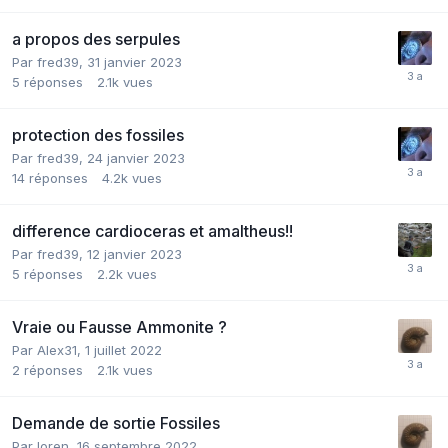
a propos des serpules
Par
fred39
,
31 janvier 2023
5
réponses
2.1k
vues
protection des fossiles
Par
fred39
,
24 janvier 2023
14
réponses
4.2k
vues
difference cardioceras et amaltheus!!
Par
fred39
,
12 janvier 2023
5
réponses
2.2k
vues
Vraie ou Fausse Ammonite ?
Par
Alex31
,
1 juillet 2022
2
réponses
2.1k
vues
Demande de sortie Fossiles
Par
loren
,
16 septembre 2022