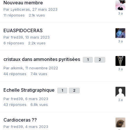
Nouveau membre
Par
Lyelliceras
,
27 mars 2023
11
réponses
2.1k
vues
EUASPIDOCERAS
Par
fred39
,
10 mars 2023
6
réponses
2.2k
vues
cristaux dans ammonites pyritisées
1
2
Par
alkimik
,
11 novembre 2022
44
réponses
7.4k
vues
Echelle Stratigraphique
1
2
Par
fred39
,
6 mars 2023
43
réponses
6.8k
vues
Cardioceras ??
Par
fred39
,
4 mars 2023