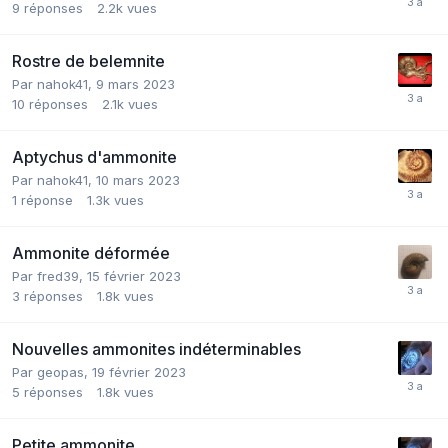
9
réponses
2.2k
vues
Rostre de belemnite
Par
nahok41
,
9 mars 2023
10
réponses
2.1k
vues
Aptychus d'ammonite
Par
nahok41
,
10 mars 2023
1
réponse
1.3k
vues
Ammonite déformée
Par
fred39
,
15 février 2023
3
réponses
1.8k
vues
Nouvelles ammonites indéterminables
Par
geopas
,
19 février 2023
5
réponses
1.8k
vues
Petite ammonite