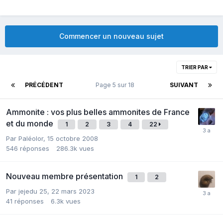
Commencer un nouveau sujet
TRIER PAR
PRÉCÉDENT
Page 5 sur 18
SUIVANT
Ammonite : vos plus belles ammonites de France
et du monde
1
2
3
4
22
Par
Paléolor
,
15 octobre 2008
546
réponses
286.3k
vues
Nouveau membre présentation
1
2
Par
jejedu 25
,
22 mars 2023
41
réponses
6.3k
vues