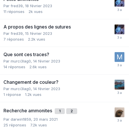
Par
fred39
,
18 février 2023
11
réponses
2k
vues
A propos des lignes de sutures
Par
fred39
,
15 février 2023
7
réponses
2.2k
vues
Que sont ces traces?
Par
murci3lag0
,
14 février 2023
14
réponses
2.6k
vues
Changement de couleur?
Par
murci3lag0
,
14 février 2023
1
réponse
1.2k
vues
Recherche ammonites
1
2
Par
darwin1859
,
20 mars 2021
25
réponses
7.2k
vues