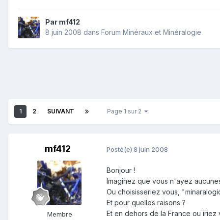
Par
mf412
8 juin 2008
dans
Forum Minéraux et Minéralogie
1
2
SUIVANT
Page 1 sur 2
mf412
Posté(e)
8 juin 2008
Bonjour !
Imaginez que vous n'ayez aucunes 
Ou choisisseriez vous, "minaralogiq
Et pour quelles raisons ?
Et en dehors de la France ou iriez v
Membre