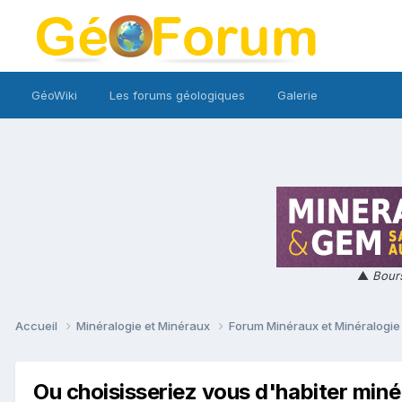
GéoWiki
Les forums géologiques
Galerie
▲
Bours
Accueil
Minéralogie et Minéraux
Forum Minéraux et Minéralogi
Ou choisisseriez vous d'habiter min