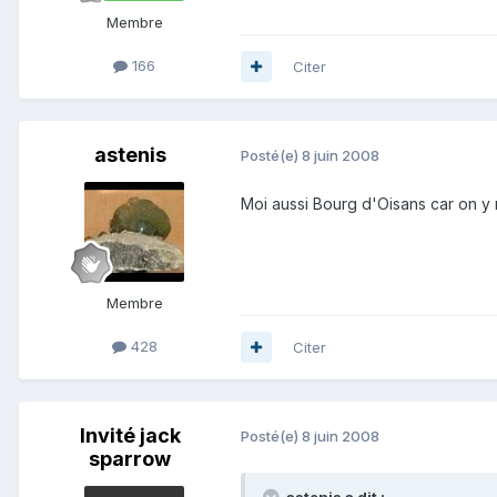
Membre
166
Citer
astenis
Posté(e)
8 juin 2008
Moi aussi Bourg d'Oisans car on y
Membre
428
Citer
Invité jack
Posté(e)
8 juin 2008
sparrow
astenis a dit :