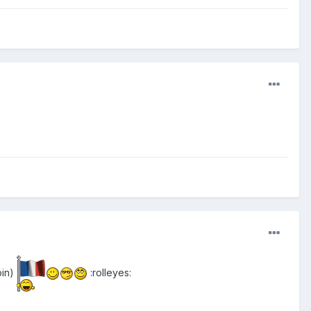
pin)
:rolleyes: