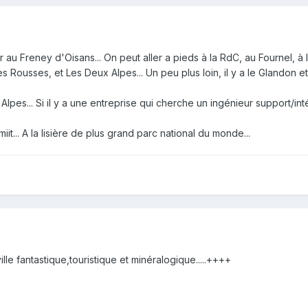
r au Freney d'Oisans... On peut aller a pieds à la RdC, au Fournel, à l
 Rousses, et Les Deux Alpes... Un peu plus loin, il y a le Glandon et 
lpes... Si il y a une entreprise qui cherche un ingénieur support/in
iit... A la lisière de plus grand parc national du monde...
ille fantastique,touristique et minéralogique.....++++