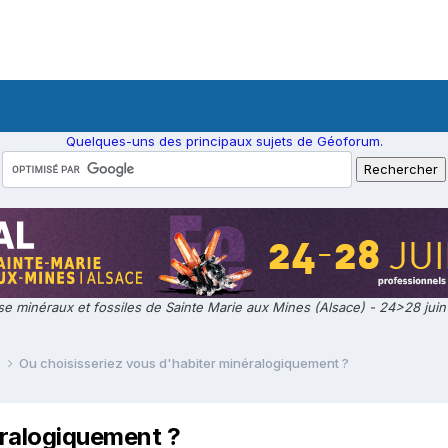
Quelques-uns des principaux sujets de Géoforum.
e minéraux et fossiles de Sainte Marie aux Mines (Alsace) - 24>28 jui
e
Ou choisisseriez vous d'habiter minéralogiquement ?
éralogiquement ?