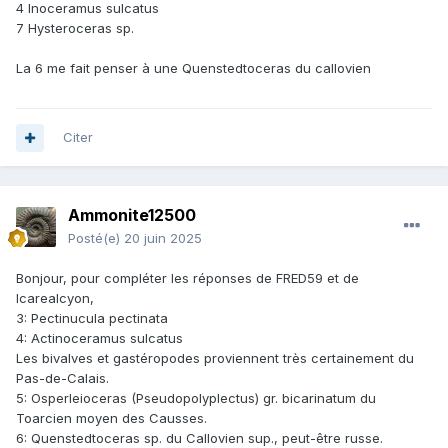
4 Inoceramus sulcatus
7 Hysteroceras sp.
La 6 me fait penser à une Quenstedtoceras du callovien
Citer
Ammonite12500
Posté(e)
20 juin 2025
Bonjour, pour compléter les réponses de FRED59 et de
Icarealcyon,
3: Pectinucula pectinata
4: Actinoceramus sulcatus
Les bivalves et gastéropodes proviennent très certainement du
Pas-de-Calais.
5: Osperleioceras (Pseudopolyplectus) gr. bicarinatum du
Toarcien moyen des Causses.
6: Quenstedtoceras sp. du Callovien sup., peut-être russe.