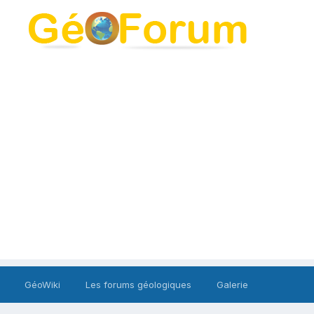
GéoWiki
Les forums géologiques
Galerie