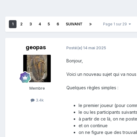
1
2
3
4
5
6
SUIVANT
Page 1 sur 29
geopas
Posté(e)
14 mai 2025
Bonjour,
Voici un nouveau sujet qui va nous
Quelques règles simples :
Membre
3.4k
le premier joueur (pour com
le ou les participants suiva
à partir de ce là, on ne pos
et on continue
on ne figure que des trouva