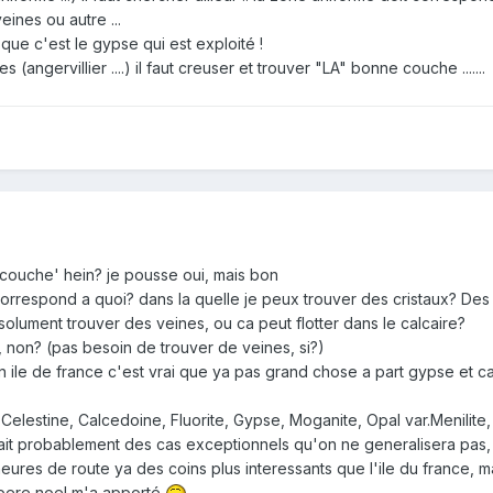
ines ou autre ...
sque c'est le gypse qui est exploité !
angervillier ....) il faut creuser et trouver "LA" bonne couche .......
e couche' hein? je pousse oui, mais bon
respond a quoi? dans la quelle je peux trouver des cristaux? Des p
bsolument trouver des veines, ou ca peut flotter dans le calcaire?
ant, non? (pas besoin de trouver de veines, si?)
 ile de france c'est vrai que ya pas grand chose a part gypse et calc
, Celestine, Calcedoine, Fluorite, Gypse, Moganite, Opal var.Menilite, 
etait probablement des cas exceptionnels qu'on ne generalisera pas, 
ures de route ya des coins plus interessants que l'ile du france, mai
e pere noel m'a apporté