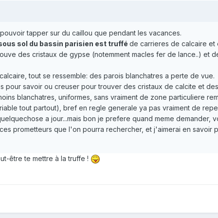
 pouvoir tapper sur du caillou que pendant les vacances.
sous sol du bassin parisien est truffé
de carrieres de calcaire et
uve des cristaux de gypse (notemment macles fer de lance..) et de
alcaire, tout se ressemble: des parois blanchatres a perte de vue.
es pour savoir ou creuser pour trouver des cristaux de calcite et d
moins blanchatres, uniformes, sans vraiment de zone particuliere r
friable tout partout), bref en regle generale ya pas vraiment de repe
et quelquechose a jour...mais bon je prefere quand meme demander,
s prometteurs que l'on pourra rechercher, et j'aimerai en savoir plu
t-être te mettre à la truffe !