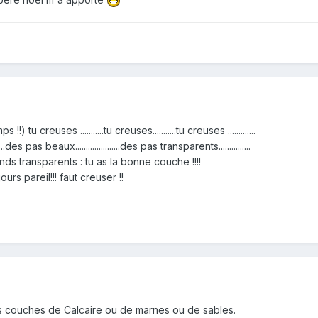
 tu creuses ...........tu creuses...........tu creuses .............
des pas beaux.....................des pas transparents...............
s transparents : tu as la bonne couche !!!!
urs pareil!!! faut creuser !!
es couches de Calcaire ou de marnes ou de sables.