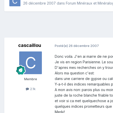
26 décembre 2007
dans
Forum Minéraux et Minéralo
cascaillou
Posté(e)
26 décembre 2007
Donc voila. J'en ai marre de ne po
Je vis en region Parisienne. Le sou
D'apres mes recherches on y trouv
Alors ma question c'est:
dans une carriere de gypse ou calc
Membre
Y-a-t-il des indices remarquables 
2.1k
A mon avis non: parois plus ou moi
juste de la roche blanche friable t
et voir si ca met quelquechose a
quelques indices prometteurs que l'
Merki!