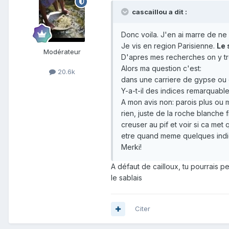
cascaillou a dit :
Donc voila. J'en ai marre de ne
Je vis en region Parisienne.
Le 
Modérateur
D'apres mes recherches on y tro
Alors ma question c'est:
20.6k
dans une carriere de gypse ou c
Y-a-t-il des indices remarquabl
A mon avis non: parois plus ou 
rien, juste de la roche blanche 
creuser au pif et voir si ca m
etre quand meme quelques indice
Merki!
A défaut de cailloux, tu pourrais peu
le sablais
Citer