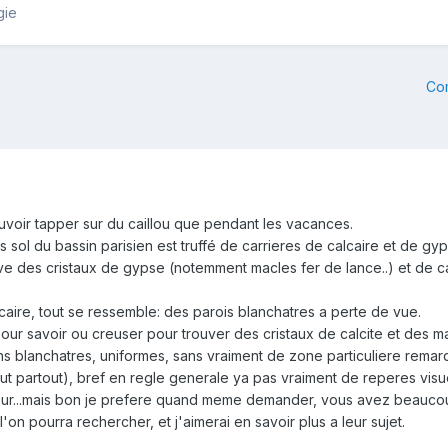
gie
Co
uvoir tapper sur du caillou que pendant les vacances.
s sol du bassin parisien est truffé de carrieres de calcaire et de gyp
e des cristaux de gypse (notemment macles fer de lance..) et de ca
aire, tout se ressemble: des parois blanchatres a perte de vue.
pour savoir ou creuser pour trouver des cristaux de calcite et des 
ns blanchatres, uniformes, sans vraiment de zone particuliere rema
out partout), bref en regle generale ya pas vraiment de reperes visu
 jour...mais bon je prefere quand meme demander, vous avez beauc
on pourra rechercher, et j'aimerai en savoir plus a leur sujet.