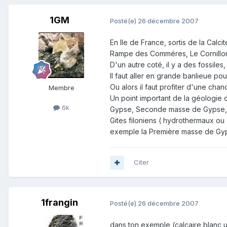
1GM
Posté(e)
26 décembre 2007
En Ile de France, sortis de la Calc
Rampe des Comméres, Le Cornillon, 
D'un autre coté, il y a des fossiles,
Il faut aller en grande banlieue po
Ou alors il faut profiter d'une cha
Membre
Un point important de la géologie 
6k
Gypse, Seconde masse de Gypse, ...
Gites filoniens ( hydrothermaux ou 
exemple la Première masse de Gypse
Citer
1frangin
Posté(e)
26 décembre 2007
dans ton exemple (calcaire blanc unif