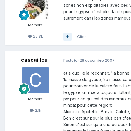
zones non exploitables avec des ve
pour le gypse c'est plus facile pui
autrement dans les zones marneuses (
Membre
25.3k
Citer
cascaillou
Posté(e)
26 décembre 2007
et a quoi je la reconnait, 'la bonn
1e masse de gypse, 2e masse ca cor
pour trouver de la calcite faut-il a
le gypse lui, il sera toujours flott
ps: pour ce qui est des mineraux en
Membre
mindat pour cette region:
2.1k
Aluminite Apatelite, Baryte, Calcite
Bon c'est sur pour la plus part c'
Sinon c'est sur qu'a une ou deux he
inaugurer la lampe frontale que l