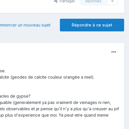
Partager
Abonnés
0
mmencer un nouveau sujet
Répondre à ce sujet
se.
lcite (geodes de calcite couleur orangée a miel).
macles de gypse?
rquable (generalement ya pas vraiment de veinages ni rien,
els observables et je pense qu'il n'y a plus qu'a creuser au pif
oup plus d'experience que moi. Ya peut-etre quand meme