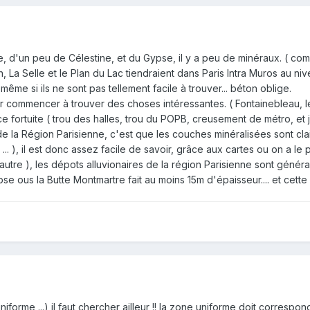
ite, d'un peu de Célestine, et du Gypse, il y a peu de minéraux. ( com
La Selle et le Plan du Lac tiendraient dans Paris Intra Muros au niv
 même si ils ne sont pas tellement facile à trouver... béton oblige.
ur commencer à trouver des choses intéressantes. ( Fontainebleau, les
nce fortuite ( trou des halles, trou du POPB, creusement de métro, et 
de la Région Parisienne, c'est que les couches minéralisées sont cl
 ), il est donc assez facile de savoir, grâce aux cartes ou on a l
autre ), les dépots alluvionaires de la région Parisienne sont génér
 ous la Butte Montmartre fait au moins 15m d'épaisseur.... et cett
orme ...) il faut chercher ailleur !! la zone uniforme doit correspondre 