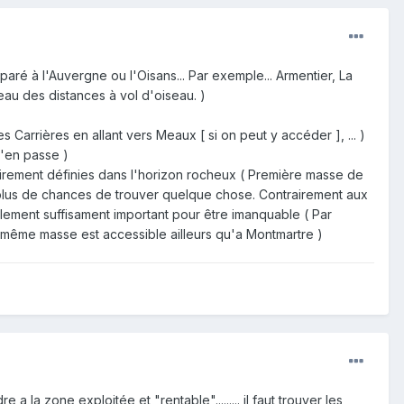
paré à l'Auvergne ou l'Oisans... Par exemple... Armentier, La
eau des distances à vol d'oiseau. )
 Carrières en allant vers Meaux [ si on peut y accéder ], ... )
j'en passe )
airement définies dans l'horizon rocheux ( Première masse de
e plus de chances de trouver quelque chose. Contrairement aux
alement suffisament important pour être imanquable ( Par
e même masse est accessible ailleurs qu'a Montmartre )
a la zone exploitée et "rentable"......... il faut trouver les