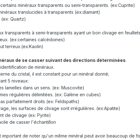
e certains minéraux transparents ou semi-transparents. (ex:Cuprite)
s minéraux translucides à transparents (ex:diamant)
e (ex: Quartz)
ux transparents à semi-transparents ayant un bon clivage en feuillet
reux. (ex:certaines calcédoines)
ut terreux.(ex:Kaolin)
inéraux de se casser suivant des directions déterminées
.
identification de minéraux.
nterne du cristal, il est constant pour un minéral donné;
vant 5 niveaux:
ines lamelles dans un sens. (ex: Muscovite)
rmes régulières délimitées. (ex: Galène en cubes)
as parfaitement droits (ex: Feldspaths)
ivage, les surfaces de clivage sont irrégulières. (ex:Apatite)
ent de clivage (ex: Pyrite)
acile de casser l'échantillon
est important de noter qu'un même minéral peut avoir beaucoup de fo