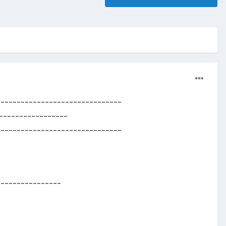
-------------------------------
-----------------
-------------------------------
----------------