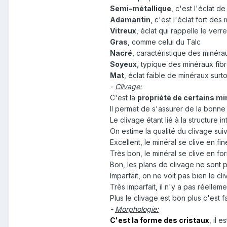
Semi-métallique
, c'est l'éclat d
Adamantin
, c'est l'éclat fort de
Vitreux
, éclat qui rappelle le verr
Gras
, comme celui du Talc
Nacré
, caractéristique des minéra
Soyeux
, typique des minéraux fib
Mat
, éclat faible de minéraux surto
-
Clivage:
C'est la
propriété de certains m
Il permet de s'assurer de la bonne 
Le clivage étant lié à la structure i
On estime la qualité du clivage sui
Excellent, le minéral se clive en f
Très bon, le minéral se clive en fo
Bon, les plans de clivage ne sont p
Imparfait, on ne voit pas bien le cl
Très imparfait, il n'y a pas réellem
Plus le clivage est bon plus c'est f
-
Morphologie:
C'est la forme des cristaux
, il 