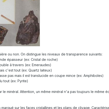
lumière ou non. On distingue les niveaux de transparence suivants:
de épaisseur (ex: Cristal de roche)
 trouble â travers (ex: Emeraudes)
ais c'est tout (ex: Quartz laiteux)
passe pas mais il est translucide en coupe mince (ex: Amphiboles)
u tout (ex: Pyrite)
par le minéral. Attention, un même minéral n'a pas toujours le même éc
en marqué sur les faces cristallines et les plans de clivage. Caractér