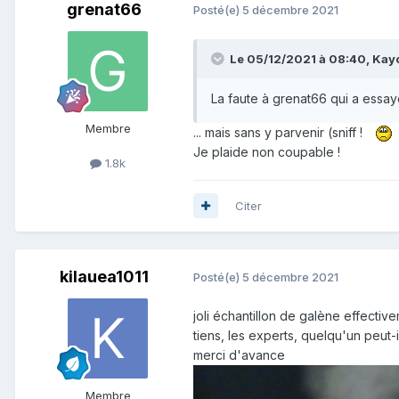
grenat66
Posté(e)
5 décembre 2021
Le 05/12/2021 à 08:40,
Kay
La faute à grenat66 qui a essa
Membre
... mais sans y parvenir (sniff !
Je plaide non coupable !
1.8k
Citer
kilauea1011
Posté(e)
5 décembre 2021
joli échantillon de galène effective
tiens, les experts, quelqu'un peut-i
merci d'avance
Membre