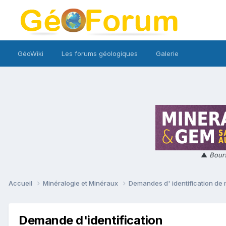
GéoWiki
Les forums géologiques
Galerie
▲
Bours
Accueil
Minéralogie et Minéraux
Demandes d' identification de
Demande d'identification