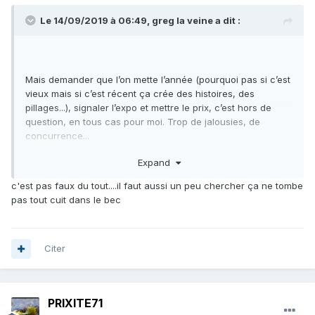
Le 14/09/2019 à 06:49,
greg la veine
a dit :
Mais demander que l’on mette l’année (pourquoi pas si c’est
vieux mais si c’est récent ça crée des histoires, des
pillages...), signaler l’expo et mettre le prix, c’est hors de
question, en tous cas pour moi. Trop de jalousies, de
concurrence...
Expand
Il faut apprécier les photos et les cailloux pour ce qu’ils
sont, pas pour leur valeur, pour le fait de qui les possède ou
c'est pas faux du tout....il faut aussi un peu chercher ça ne tombe
de leur ancienneté. S’ils sont beaux et intéressants, ils
pas tout cuit dans le bec
resteront beaux et intéressants, qu’ils vaillent 1 ou 1000 €.
Apres la valeur est très variable : les fluos bleues et roses
par ex sont trop valorisées que ce qu’elles devraient. Mais
Citer
tout le monde en veut. Mais les calcites sont en général pas
assez cotées par rapport à ce qu’elles devraient valoir. Et
plus les cailloux sont techniques (rares et souvent moches),
PRIXITE71
plus le cercle des gens qui apprécient est limité. Ainsi la