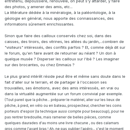
entretenu, dépoussiéré, renouvelé, on peut s'y attarder, y faire
des photos, y amener des amis, etc...
La littérature dédiée à la minéralogie, à la paléontologie, à la
géologie en général, nous apporte des connaissances, des
informations sûrement enrichissantes.
Sinon que faire des cailloux conservés chez soi, dans des
caisses, des tiroirs, des vitrines, les allées du jardin,...combien de
"visiteurs" intéressés, des conflits parfois ? Et, comme déjà dit sur
le forum, qu'en faire avant de retourner au néant ? Un don à
quelque musée ? Disperser les cailloux sur l'ibé ? Les imaginer
sur des brocantes, ou chez Emmaüs ?
Le plus grand intérêt réside peut être et même sans doute dans le
fait d'aller sur le terrain, et de partager à l'occasion ses
trouvailles, ses émotions, avec des amis intéressés, en vrai ou
dans la virtualité augmentée sur un forum convivial par exemple.
(Tout pareil que la pêche... préparer le matériel, aller sur les lieux de
pêche, à pied, en vélo ou en bateau, prospecteur, chercher les coins
porteurs d'espoir (la technique aussi compte pour beaucoup), pour ne
pas rentrer bredouille, mais ramener de belles pièces, comme
quelques daurades d'au moins une livre chacune , ou des calamars
gros comme l'avant bras ! Ah, ne pas oublier l'apéro... c'est le moment