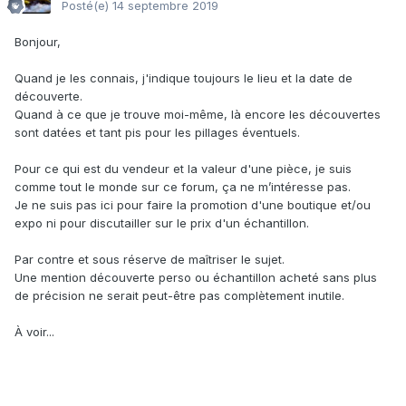
vraie richesse c’est le savoir ! Lis, étudie, intéresse toi et tu
Posté(e)
14 septembre 2019
auras une belle collec
Bonjour,
greg la veine
Quand je les connais, j'indique toujours le lieu et la date de
découverte.
Quand à ce que je trouve moi-même, là encore les découvertes
sont datées et tant pis pour les pillages éventuels.
Pour ce qui est du vendeur et la valeur d'une pièce, je suis
comme tout le monde sur ce forum, ça ne m’intéresse pas.
Je ne suis pas ici pour faire la promotion d'une boutique et/ou
expo ni pour discutailler sur le prix d'un échantillon.
Par contre et sous réserve de maîtriser le sujet.
Une mention découverte perso ou échantillon acheté sans plus
de précision ne serait peut-être pas complètement inutile.
À voir...