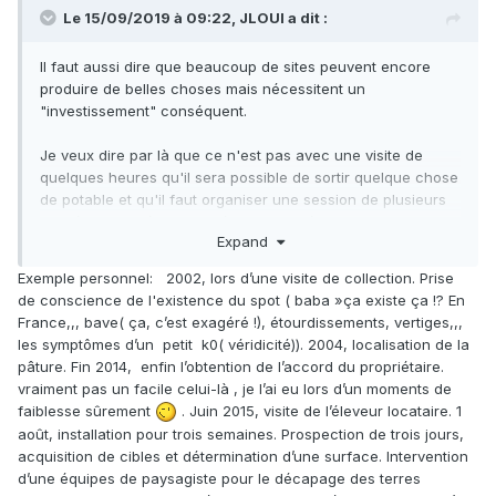
Le 15/09/2019 à 09:22,
JLOUI
a dit :
Il faut aussi dire que beaucoup de sites peuvent encore
produire de belles choses mais nécessitent un
"investissement" conséquent.
Je veux dire par là que ce n'est pas avec une visite de
quelques heures qu'il sera possible de sortir quelque chose
de potable et qu'il faut organiser une session de plusieurs
jours/semaines/mois et prévoir du matériel lourd.
Expand
Pour certains spots ce n'est qu'à ce prix qu'il est possible
Exemple personnel: 2002, lors d’une visite de collection. Prise
de sortir quelque chose. Pour ces endroit la date importe
de conscience de l'existence du spot ( baba »ça existe ça !? En
peu.
France,,, bave( ça, c’est exagéré !), étourdissements, vertiges,,,
les symptômes d’un petit k0( véridicité)). 2004, localisation de la
pâture. Fin 2014, enfin l’obtention de l’accord du propriétaire.
vraiment pas un facile celui-là , je l’ai eu lors d’un moments de
faiblesse sûrement
. Juin 2015, visite de l’éleveur locataire. 1
août, installation pour trois semaines. Prospection de trois jours,
acquisition de cibles et détermination d’une surface. Intervention
d’une équipes de paysagiste pour le décapage des terres