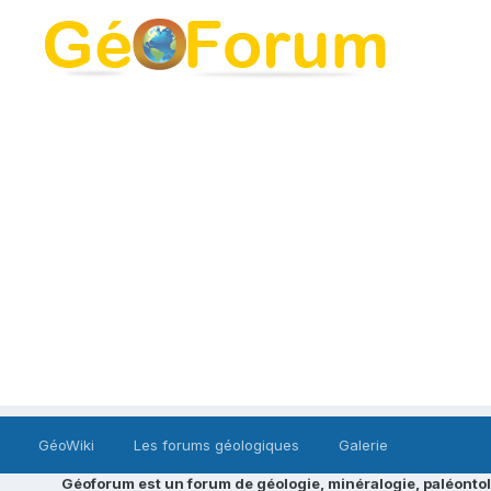
GéoWiki
Les forums géologiques
Galerie
Géoforum est un forum de géologie, minéralogie, paléontol