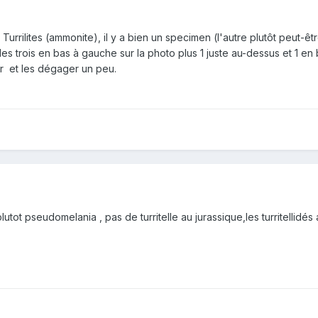
 Turrilites (ammonite), il y a bien un specimen (l'autre plutôt peut-êt
es trois en bas à gauche sur la photo plus 1 juste au-dessus et 1 e
yer et les dégager un peu.
 plutot pseudomelania , pas de turritelle au jurassique,les turritellidé