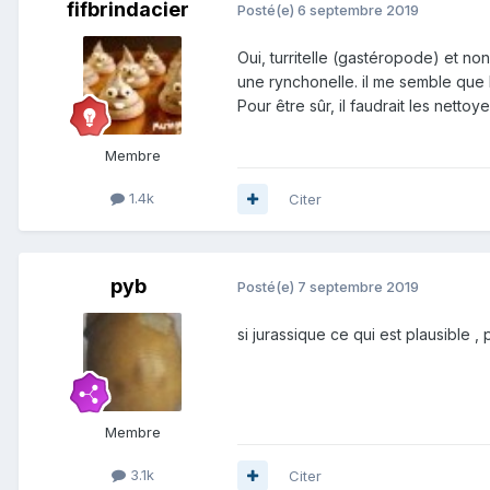
fifbrindacier
Posté(e)
6 septembre 2019
Oui, turritelle (gastéropode) et non
une rynchonelle. il me semble que l
Pour être sûr, il faudrait les netto
Membre
1.4k
Citer
pyb
Posté(e)
7 septembre 2019
si jurassique ce qui est plausible ,
Membre
3.1k
Citer