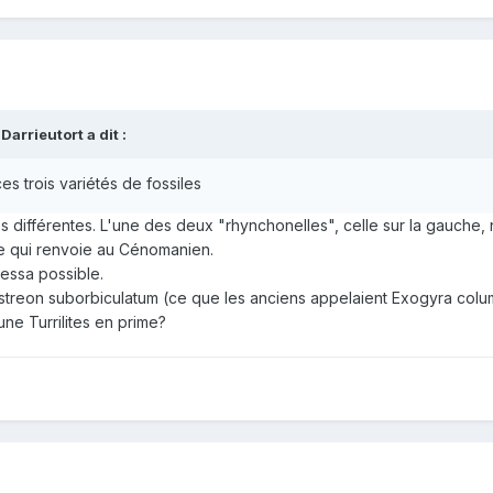
Darrieutort
a dit :
es trois variétés de fossiles
s différentes. L'une des deux "rhynchonelles", celle sur la gauche, 
e qui renvoie au Cénomanien.
essa possible.
streon suborbiculatum (ce que les anciens appelaient Exogyra colu
ne Turrilites en prime?