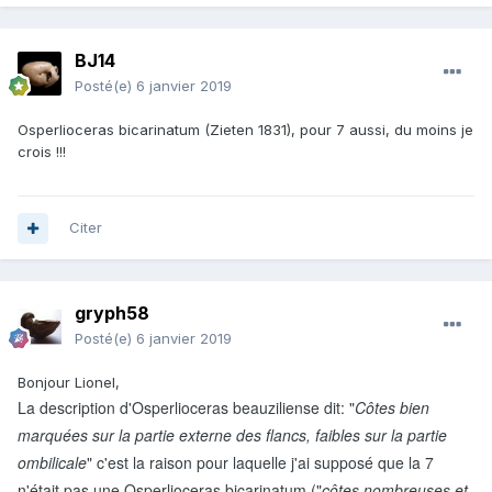
BJ14
Posté(e)
6 janvier 2019
Osperlioceras bicarinatum (Zieten 1831), pour 7 aussi, du moins je
crois !!!
Citer
gryph58
Posté(e)
6 janvier 2019
Bonjour Lionel,
La description d'Osperlioceras beauziliense dit: "
Côtes bien
marquées sur la partie externe des flancs, faibles sur la partie
ombilicale
" c'est la raison pour laquelle j'ai supposé que la 7
n'était pas une Osperlioceras bicarinatum ("
côtes nombreuses et