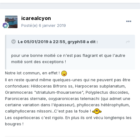
icarealcyon
Posté(e)
6 janvier 2019
Le 05/01/2019 à 22:55,
gryph58
a dit :
pour une bonne moitié ce n'est pas flagrant et que l'autre
moitié sont des exceptions !
Notre lot commun, en effet !
Il en reste quand même quelques-unes qui ne peuvent pas être
confondues: Hildoceras Bifrons ss, Harpoceras subplanatum,
Grammoceras "striatulum-thouarsense", Polyplectus discoides,
Paroniceras sternale, oxyparoniceras telemachi (qui admet une
certaine variation dans l'épaisseur), phylloceras hétérophyllum,
calliphylloceras nilssoni...C'est pas la foule !
Les osperlioceras c'est rigolo. En plus ils ont vécu longtemps les
bougres !