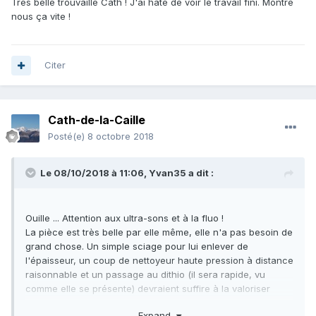
Très belle trouvaille Cath ! J'ai hâte de voir le travail fini. Montre
nous ça vite !
Citer
Cath-de-la-Caille
Posté(e)
8 octobre 2018
Le 08/10/2018 à 11:06,
Yvan35
a dit :
Ouille ... Attention aux ultra-sons et à la fluo !
La pièce est très belle par elle même, elle n'a pas besoin de
grand chose. Un simple sciage pour lui enlever de
l'épaisseur, un coup de nettoyeur haute pression à distance
raisonnable et un passage au dithio (il sera rapide, vu
comme elle se présente) devraient suffire à la valoriser
comme il se doit.
Expand