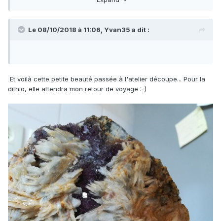
Comme il s'agit d'une pièce unique, les essais ne sont pas
possibles (ça passe ou ça casse!). J'éviterai donc le bac à
ultra-sons qui pourrait révéler ou accentuer d'éventuels
Le 08/10/2018 à 11:06,
Yvan35
a dit :
clivages.
Je comprends Michel lorsqu'il dit qu'il n'est pas trop fan du
sciage, mais qu'est-ce que l'on évite comme bêtise en
faisant jouer la disqueuse...
Et voilà cette petite beauté passée à l'atelier découpe... Pour la
dithio, elle attendra mon retour de voyage :-)
Très belle trouvaille Cath ! J'ai hâte de voir le travail fini.
Montre nous ça vite !