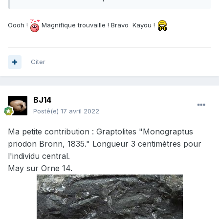
Oooh !
Magnifique trouvaille ! Bravo Kayou !
Citer
BJ14
Posté(e)
17 avril 2022
Ma petite contribution
:
Graptolites "Monograptus
priodon Bronn, 1835." Longueur 3 centimètres pour
l'individu central.
May sur Orne 14.