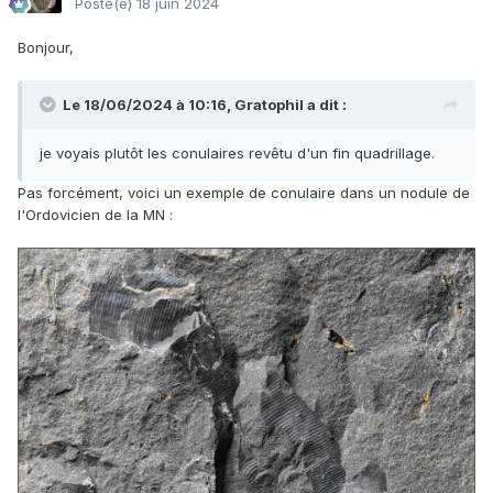
Posté(e)
18 juin 2024
Bonjour,
Le 18/06/2024 à 10:16,
Gratophil
a dit :
Le premier (en forme de feuille) est
Retiolites geinitzianus
.
Le deuxième est
Monograptus priodon
.
je voyais plutôt les conulaires revêtu d'un fin quadrillage.
Pas forcément, voici un exemple de conulaire dans un nodule de
Voici un autre graptolithe (
Phyllograptus sp
?) venant de la
l'Ordovicien de la MN
:
Dominelais.