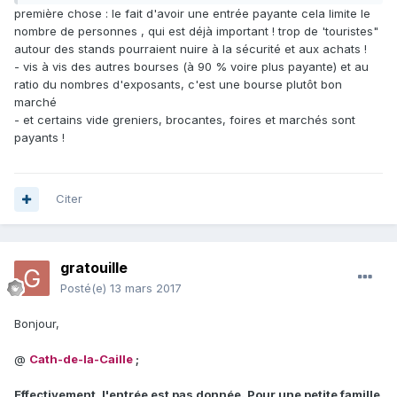
Après tout, on utilise aussi l'espace public, les services de
première chose : le fait d'avoir une entrée payante cela limite le
sécurité et de nettoyage sont mobilisés, de même que les
nombre de personnes , qui est déjà important ! trop de 'touristes"
services techniques pour les aménagements...
autour des stands pourraient nuire à la sécurité et aux achats !
Au fait, la grande "braderie de Lille" est bien gratuite non ?
- vis à vis des autres bourses (à 90 % voire plus payante) et au
ratio du nombres d'exposants, c'est une bourse plutôt bon
Libre à chacun de penser qu'il est naturel et admissible de
marché
payer pour tout et n'importe quoi... désolée, je raisonne
- et certains vide greniers, brocantes, foires et marchés sont
autrement...
payants !
Bonne fin de journée, Cath
Citer
gratouille
Posté(e)
13 mars 2017
Bonjour,
@
Cath-de-la-Caille
;
Effectivement, l'entrée est pas donnée. Pour une petite famille