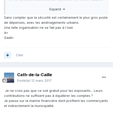
c'est l'association des parents d'élèves ou le club de
Expand
minéralogie du coin qui organisent une bourse (dans une
salle louée et chauffée !), je veux bien acquitter une entrée,
Sans compter que la sécurité est certainement le plus gros poste
mais là, ça sent le profit à plein nez et ça refroidit mes
de dépenses, avec les aménagements urbains.
ardeurs...
Une telle organisation ne se fait pas à l'oeil.
à+
Gadin
Citer
Cath-de-la-Caille
Posté(e)
12 mars 2017
Je ne crois pas que ce soit gratuit pour les exposants... Leurs
contributions ne suffisent pas à équilibrer les comptes ?
Je passe sur la manne financière dont profitent les commerçants
et indirectement la municipalité.