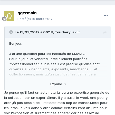
qgermain
Posté(e)
15 mars 2017
Le 15/03/2017 à 09:18,
Tourberyl
a dit :
Bonjour,
J'ai une question pour les habitués de SMAM ....
Pour le jeudi et vendredi, officiellement journées
"professionnelles", sur le site il est précisé qu'elles sont
ouvertes aux négociants, exposants, marchands ..... et
collectionneurs, mais qu'un justificatif est demandé à
l'entrée. Qu'en est il exactement ?
Expand
Merci de vos retours d'expériences
Je pense qu'il faut un acte notarial ou une expertise générale de
la collection par un expert.Sinon, il y a aussi le week-end pour y
Frédéric
aller ,là pas besoin de justificatif mais bcp de monde.Merci pour
les infos, je vais donc y aller comme certains l'ont dit juste pour
voir l'exposition et surement pas acheter car pas assez de