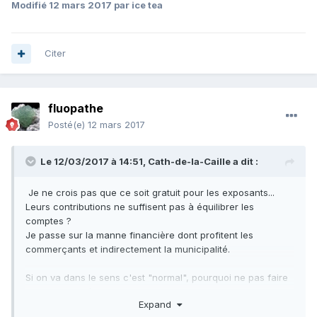
Modifié
12 mars 2017
par ice tea
Citer
fluopathe
Posté(e)
12 mars 2017
Le 12/03/2017 à 14:51,
Cath-de-la-Caille
a dit :
Je ne crois pas que ce soit gratuit pour les exposants...
Leurs contributions ne suffisent pas à équilibrer les
comptes ?
Je passe sur la manne financière dont profitent les
commerçants et indirectement la municipalité.
Si on va dans le sens c'est "normal", pourquoi ne pas faire
payer les entrées des vides-greniers, brocantes, foires et
Expand
marchés en tout genre alors ?