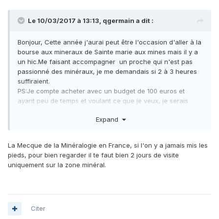
Le 10/03/2017 à 13:13,
qgermain
a dit :
Bonjour, Cette année j'aurai peut être l'occasion d'aller à la
bourse aux mineraux de Sainte marie aux mines mais il y a
un hic.Me faisant accompagner un proche qui n'est pas
passionné des minéraux, je me demandais si 2 à 3 heures
suffiraient.
PS:Je compte acheter avec un budget de 100 euros et
ayant peu de temps et voulant ce que je veux, je serais
donc assez objectif.
Expand
PS: je ne pourrai pas etre tres actif cette aprem midi.
Cordialement qgermain
La Mecque de la Minéralogie en France, si l'on y a jamais mis les
pieds, pour bien regarder il te faut bien 2 jours de visite
uniquement sur la zone minéral.
Citer