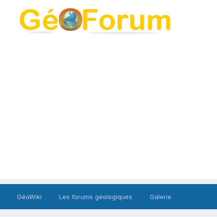
GéoWiki
Les forums géologiques
Galerie