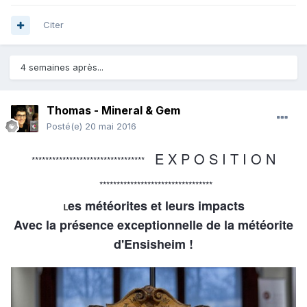
Citer
4 semaines après...
Thomas - Mineral & Gem
Posté(e)
20 mai 2016
E X P O S I T I O N
*********************************
*********************************
es météorites et leurs impacts
L
Avec la présence exceptionnelle de la météorite
d'Ensisheim !