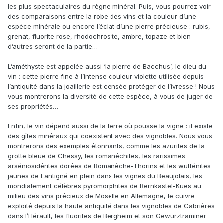
les plus spectaculaires du règne minéral. Puis, vous pourrez voir
des comparaisons entre la robe des vins et la couleur d’une
espèce minérale ou encore l’éclat d’une pierre précieuse : rubis,
grenat, fluorite rose, rhodochrosite, ambre, topaze et bien
d’autres seront de la partie…
L’améthyste est appelée aussi ‘la pierre de Bacchus’, le dieu du
vin : cette pierre fine à l’intense couleur violette utilisée depuis
l’antiquité dans la joaillerie est censée protéger de l’ivresse ! Nous
vous montrerons la diversité de cette espèce, à vous de juger de
ses propriétés…
Enfin, le vin dépend aussi de la terre où pousse la vigne : il existe
des gîtes minéraux qui coexistent avec des vignobles. Nous vous
montrerons des exemples étonnants, comme les azurites de la
grotte bleue de Chessy, les romanéchites, les rarissimes
arséniosidérites dorées de Romanèche-Thorins et les wulfénites
jaunes de Lantigné en plein dans les vignes du Beaujolais, les
mondialement célèbres pyromorphites de Bernkastel-Kues au
milieu des vins précieux de Moselle en Allemagne, le cuivre
exploité depuis la haute antiquité dans les vignobles de Cabrières
dans l’Hérault, les fluorites de Bergheim et son Gewurztraminer