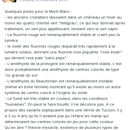
Quelques pistes pour le Mont-Blanc :
- les anciens cristalliers laissaient dans un chêneau un hiver au
moins les quartz chlorité vert "feldgrau", ce qui leur donnait après
traitement, un vert plus appétissant, tendant vers le vert sapin.
- La fluorine rouge est remarquablement stable et craint peu la
lumière.
- le violet des fluorines rouges disparaît très rapidement à la
lumière solaire, donnant une fluorine rose piquante "rose évian"
qui devient rose pale "sans peps".
- L'améthyste de la protogine est remarquablement stable, c'est
donc probablement une améthyste de centres colorés de type
'rio grande do sul'
- L'améthyste du Beaufortain est remarquablement instable
(même en boite fermée) montrant qu'il existe au moins un autre
système de centre coloré à l'origine du violet.
- Le fumé est très stable en couleur, dans les conditions
"humaines". On peut le faire bouillir, il ne décolore pas. A ce
propos des savants expliquaient dans une vitrine de Tucson, il y
a 3 ou 4 ans qu'ils n'avaient pas pu refaire les manip qui
déterminaient les centres colorés en jeu pour cette couleur.
Qu'en dire ? théorie inexacte, existence de plusieurs types de