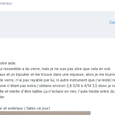
inéraux
Co
votre aide.
ui ressemble a du verre, mais je ne suis pas sûre que cela en soit.
ux et un bijoutier et me trouve dans une impasse, alors je me tour
e verre, n'ai pas rayable par lui, ni autre instrument que j'ai testé( n
ine n'étant pas extra j'obtiens environ 2,8 5/14 à 4/14 3,5 donc je ne
le et mérite d'être taillée ça n'éclaire en rien, l'aute hésite entre d
ler
ur et extérieur ( faites ce jour)