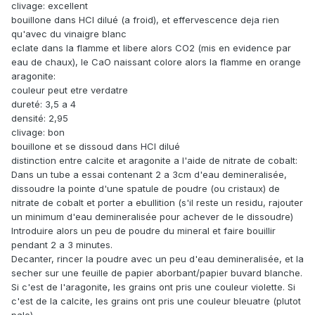
clivage: excellent
bouillone dans HCl dilué (a froid), et effervescence deja rien
qu'avec du vinaigre blanc
eclate dans la flamme et libere alors CO2 (mis en evidence par
eau de chaux), le CaO naissant colore alors la flamme en orange
aragonite:
couleur peut etre verdatre
dureté: 3,5 a 4
densité: 2,95
clivage: bon
bouillone et se dissoud dans HCl dilué
distinction entre calcite et aragonite a l'aide de nitrate de cobalt:
Dans un tube a essai contenant 2 a 3cm d'eau demineralisée,
dissoudre la pointe d'une spatule de poudre (ou cristaux) de
nitrate de cobalt et porter a ebullition (s'il reste un residu, rajouter
un minimum d'eau demineralisée pour achever de le dissoudre)
Introduire alors un peu de poudre du mineral et faire bouillir
pendant 2 a 3 minutes.
Decanter, rincer la poudre avec un peu d'eau demineralisée, et la
secher sur une feuille de papier aborbant/papier buvard blanche.
Si c'est de l'aragonite, les grains ont pris une couleur violette. Si
c'est de la calcite, les grains ont pris une couleur bleuatre (plutot