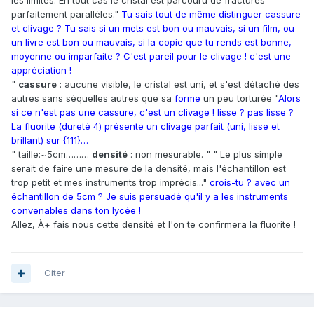
les limites. En tout cas le cristal est parcouru de fractures
parfaitement parallèles."
Tu sais tout de même distinguer cassure
et clivage ? Tu sais si un mets est bon ou mauvais, si un film, ou
un livre est bon ou mauvais, si la copie que tu rends est bonne,
moyenne ou imparfaite ? C'est pareil pour le clivage ! c'est une
appréciation !
"
cassure
: aucune visible, le cristal est uni, et s'est détaché des
autres sans séquelles autres que sa
forme
un peu torturée "
Alors
si ce n'est pas une cassure, c'est un clivage ! lisse ? pas lisse ?
La fluorite (dureté 4) présente un clivage parfait (uni, lisse et
brillant) sur {111}…
" taille:~5cm………
densité
: non mesurable. " " Le plus simple
serait de faire une mesure de la densité, mais l'échantillon est
trop petit et mes instruments trop imprécis..."
crois-tu ? avec un
échantillon de 5cm ? Je suis persuadé qu'il y a les instruments
convenables dans ton lycée !
Allez, À+ fais nous cette densité et l'on te confirmera la fluorite !
Citer