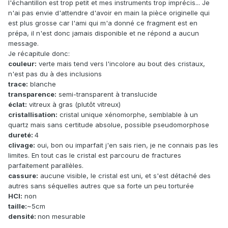
l'échantillon est trop petit et mes instruments trop imprécis... Je
n'ai pas envie d'attendre d'avoir en main la pièce originelle qui
est plus grosse car l'ami qui m'a donné ce fragment est en
prépa, il n'est donc jamais disponible et ne répond a aucun
message.
Je récapitule donc:
couleur:
verte mais tend vers l'incolore au bout des cristaux,
n'est pas du à des inclusions
trace:
blanche
transparence:
semi-transparent à translucide
éclat:
vitreux à gras (plutôt vitreux)
cristallisation:
cristal unique xénomorphe, semblable à un
quartz mais sans certitude absolue, possible pseudomorphose
dureté:
4
clivage:
oui, bon ou imparfait j'en sais rien, je ne connais pas les
limites. En tout cas le cristal est parcouru de fractures
parfaitement parallèles.
cassure:
aucune visible, le cristal est uni, et s'est détaché des
autres sans séquelles autres que sa forte un peu torturée
HCl:
non
taille:
~5cm
densité:
non mesurable