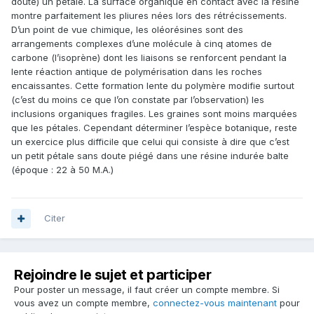
doute) un pétale. La surface organique en contact avec la résine
montre parfaitement les pliures nées lors des rétrécissements.
D’un point de vue chimique, les oléorésines sont des
arrangements complexes d’une molécule à cinq atomes de
carbone (l’isoprène) dont les liaisons se renforcent pendant la
lente réaction antique de polymérisation dans les roches
encaissantes. Cette formation lente du polymère modifie surtout
(c’est du moins ce que l’on constate par l’observation) les
inclusions organiques fragiles. Les graines sont moins marquées
que les pétales. Cependant déterminer l’espèce botanique, reste
un exercice plus difficile que celui qui consiste à dire que c’est
un petit pétale sans doute piégé dans une résine indurée balte
(époque : 22 à 50 M.A.)
Citer
Rejoindre le sujet et participer
Pour poster un message, il faut créer un compte membre. Si
vous avez un compte membre,
connectez-vous maintenant
pour