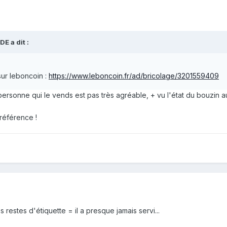
DE
a dit :
 sur leboncoin
:
https://www.leboncoin.fr/ad/bricolage/3201559409
 personne qui le vends est pas très agréable, + vu l'état du bouzin a
 référence !
 restes d'étiquette = il a presque jamais servi...