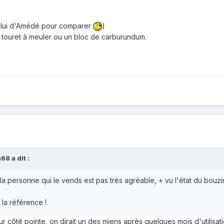
 celui d'Amédé pour comparer
)
un touret à meuler ou un bloc de carburundum.
m68
a dit :
 la personne qui le vends est pas très agréable, + vu l'état du bouzi
 la référence !
r côté pointe, on dirait un des miens après quelques mois d'utilisatio