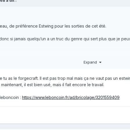
68
a dit :
teau, de préférence Estwing pour les sorties de cet été.
donc si jamais quelqu’un a un truc du genre qui sert plus que je peu
Expand
e tu as le forgecraft. Il est pas trop mal mais ça ne vaut pas un estwi
aintenant, il est bien usé, mais il fait encore le travail.
r leboncoin
:
https://www.leboncoin.fr/ad/bricolage/3201559409