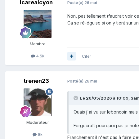
icarealcyon
Posté(e)
26 mai
Non, pas tellement (faudrait voir
Ca se ré-éguise si on y tient sur 
Membre
4.5k
Citer
trenen23
Posté(e)
26 mai
Le 26/05/2026 à 10:09,
Sa
Ouais j'ai vu sur leboncoin mais
Modérateur
Forgecraft pourquoi pas je note
8k
Franchement il n'est pas à faire peu