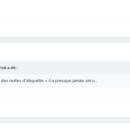
ick
a dit :
des restes d'étiquette = il a presque jamais servi...