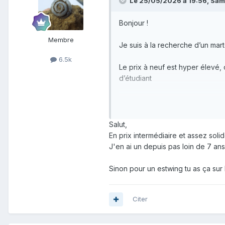
Le 25/05/2026 à 19:56,
Sam
Bonjour !
Membre
Je suis à la recherche d’un mar
6.5k
Le prix à neuf est hyper élevé, 
d’étudiant
Merci !
Sam
Salut,
En prix intermédiaire et assez solid
J'en ai un depuis pas loin de 7 ans m
Sinon pour un estwing tu as ça su
Citer