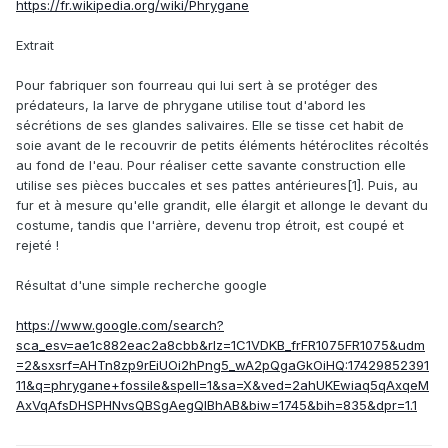
https://fr.wikipedia.org/wiki/Phrygane
Extrait
Pour fabriquer son fourreau qui lui sert à se protéger des
prédateurs, la larve de phrygane utilise tout d'abord les
sécrétions de ses glandes salivaires. Elle se tisse cet habit de
soie avant de le recouvrir de petits éléments hétéroclites récoltés
au fond de l'eau. Pour réaliser cette savante construction elle
utilise ses pièces buccales et ses pattes antérieures[1]. Puis, au
fur et à mesure qu'elle grandit, elle élargit et allonge le devant du
costume, tandis que l'arrière, devenu trop étroit, est coupé et
rejeté !
Résultat d'une simple recherche google
https://www.google.com/search?
sca_esv=ae1c882eac2a8cbb&rlz=1C1VDKB_frFR1075FR1075&udm
=2&sxsrf=AHTn8zp9rEiUOi2hPng5_wA2pQgaGkOiHQ:17429852391
11&q=phrygane+fossile&spell=1&sa=X&ved=2ahUKEwiaq5qAxqeM
AxVqAfsDHSPHNvsQBSgAegQIBhAB&biw=1745&bih=835&dpr=1.1