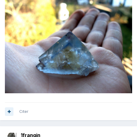
Citer
1frangin