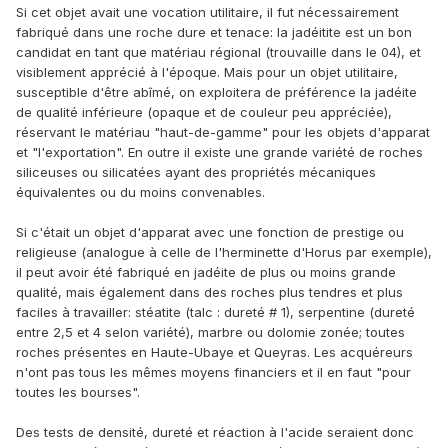
Si cet objet avait une vocation utilitaire, il fut nécessairement
fabriqué dans une roche dure et tenace: la jadéitite est un bon
candidat en tant que matériau régional (trouvaille dans le 04), et
visiblement apprécié à l'époque. Mais pour un objet utilitaire,
susceptible d'être abîmé, on exploitera de préférence la jadéite
de qualité inférieure (opaque et de couleur peu appréciée),
réservant le matériau "haut-de-gamme" pour les objets d'apparat
et "l'exportation". En outre il existe une grande variété de roches
siliceuses ou silicatées ayant des propriétés mécaniques
équivalentes ou du moins convenables.
Si c'était un objet d'apparat avec une fonction de prestige ou
religieuse (analogue à celle de l'herminette d'Horus par exemple),
il peut avoir été fabriqué en jadéite de plus ou moins grande
qualité, mais également dans des roches plus tendres et plus
faciles à travailler: stéatite (talc
:
dureté # 1), serpentine (dureté
entre 2,5 et 4 selon variété), marbre ou dolomie zonée; toutes
roches présentes en Haute-Ubaye et Queyras. Les acquéreurs
n'ont pas tous les mêmes moyens financiers et il en faut "pour
toutes les bourses".
Des tests de densité, dureté et réaction à l'acide seraient donc