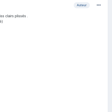
Auteur
 clairs plissés .
é)