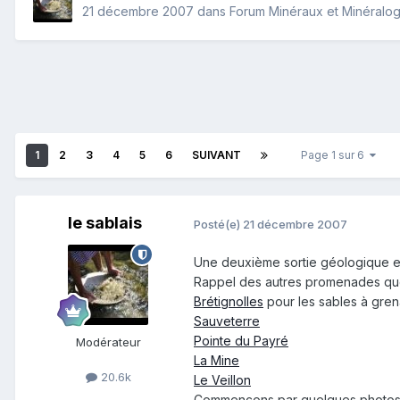
21 décembre 2007
dans
Forum Minéraux et Minéralog
1
2
3
4
5
6
SUIVANT
Page 1 sur 6
le sablais
Posté(e)
21 décembre 2007
Une deuxième sortie géologique 
Rappel des autres promenades que
Brétignolles
pour les sables à gren
Sauveterre
Pointe du Payré
Modérateur
La Mine
20.6k
Le Veillon
Commençons par quelques photos g