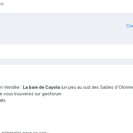
ie
Co
en Vendée :
La baie de Cayola
(un peu au sud des Sables d'Olonne
 vous trouverez sur geoforum:
ats
énérales pour ce soir :