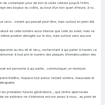
fin de contempler pour de bon la voûte céleste jusqu’à l’infini,
mpe des boyaux du crâne, au bout d’un bon quart d’heure, à vu
e seco... instant qui passait peut-être, mais surtout en plein été.
aturé de cette lumière aussi intense que celle du soleil, mais ne
s la même position allongée sur le dos, mais surtout sans aucune
acente au lieu dit et vécu, recherchant à qui parler à travers ce
émoriser à tout prix le numéro des plaques d’immatriculation des
 aurait eut personne à qui parler... communiquer un minimum.
n grand théâtre, l’espace tout autour restant sombre, maussade et
attrapable.
les probables futures générations.., que j’entre-apercevais
 vie extérieur ne s’intéresse encore assez à nous... au point de