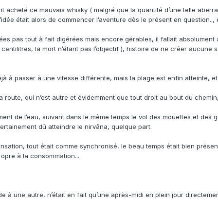
nt acheté ce mauvais whisky ( malgré que la quantité d’une telle aberrat
idée était alors de commencer l’aventure dès le présent en question.., e
ées pas tout à fait digérées mais encore gérables, il fallait absolument at
centilitres, la mort n’étant pas l’objectif ), histoire de ne créer aucune
 à passer à une vitesse différente, mais la plage est enfin atteinte, et
sa route, qui n’est autre et évidemment que tout droit au bout du chemin
ent de l’eau, suivant dans le même temps le vol des mouettes et des go
 certainement dû atteindre le nirvâna, quelque part.
 sensation, tout était comme synchronisé, le beau temps était bien prés
opre à la consommation...
 à une autre, n’était en fait qu’une après-midi en plein jour directemen