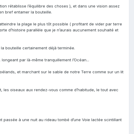
ion rétablisse l’équilibre des choses ), et dans une vision assez
n bref entamer la bouteille.
teindre la plage le plus tôt possible ( profitant de vider par terre
 sorte d’histoire parallèle que je n’aurais aucunement souhaité et
 la bouteille certainement déjà terminée.
, longeant par là-même tranquillement l’Océan...
élands, et marchant sur le sable de notre Terre comme sur un lit
ent, les oiseaux aux rendez-vous comme d’habitude, le tout avec
t passée à une nuit au rideau tombé d’une Voie lactée scintillant