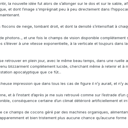
r, la nouvelle idée fut alors de s’allonger sur le dos et sur le sable, a
e, et dont l’image s'imprégnait peu à peu directement dans l’hippoca
 maintenant.
flocons de neige, tombant droit, et dont la densité s’intensifiait à chaqu
 de photons.., et une fois le champs de vision disponible complètement s
rps s’élever à une vitesse exponentielle, à la verticale et toujours dan
 retrouver en plein jour, avec le même beau temps, dans une ruelle adj
venu blizzarment complètement lucide, cherchant même à retenir et à m
tation apocalyptique que ce fût...
âcheuse impression que dans tous les cas de figure il n’y aurait, et n’y
onne, et à l’instant d’après je me suis retrouvé comme sur l’estrade d’u
ible, conséquence certaine d’un climat détérioré artificiellement et irr
que ce champs de cocons géré par des machines organiques, alimentant 
 apparemment et bien tristement plus aucune chance qu’aucune forme de