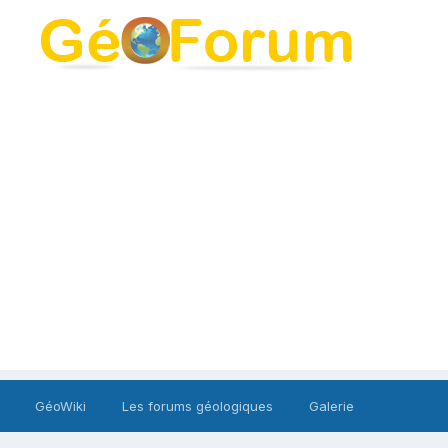
GéoWiki
Les forums géologiques
Galerie