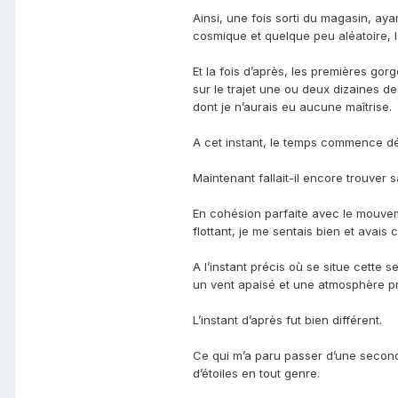
Ainsi, une fois sorti du magasin, aya
cosmique et quelque peu aléatoire, l’
Et la fois d’après, les premières gorg
sur le trajet une ou deux dizaines de 
dont je n’aurais eu aucune maîtrise.
A cet instant, le temps commence déjà
Maintenant fallait-il encore trouver 
En cohésion parfaite avec le mouvem
flottant, je me sentais bien et avais
A l’instant précis où se situe cette
un vent apaisé et une atmosphère pr
L’instant d’après fut bien différent.
Ce qui m’a paru passer d’une seconde
d’étoiles en tout genre.