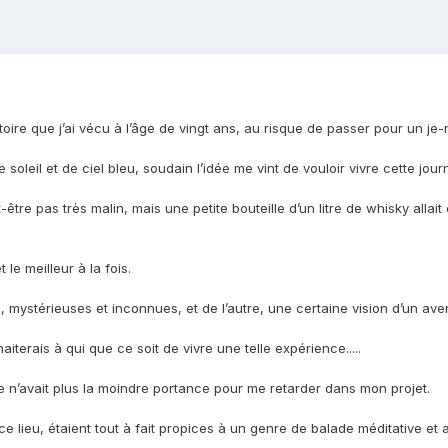
toire que j’ai vécu à l’âge de vingt ans, au risque de passer pour un je-
soleil et de ciel bleu, soudain l’idée me vint de vouloir vivre cette 
t-être pas très malin, mais une petite bouteille d’un litre de whisky allait 
t le meilleur à la fois.
, mystérieuses et inconnues, et de l’autre, une certaine vision d’un avenir
aiterais à qui que ce soit de vivre une telle expérience.....
re n’avait plus la moindre portance pour me retarder dans mon projet.
 lieu, étaient tout à fait propices à un genre de balade méditative et a