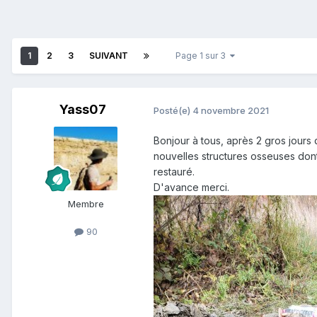
1
2
3
SUIVANT
Page 1 sur 3
Yass07
Posté(e)
4 novembre 2021
Bonjour à tous, après 2 gros jours
nouvelles structures osseuses dont 
restauré.
D'avance merci.
Membre
90