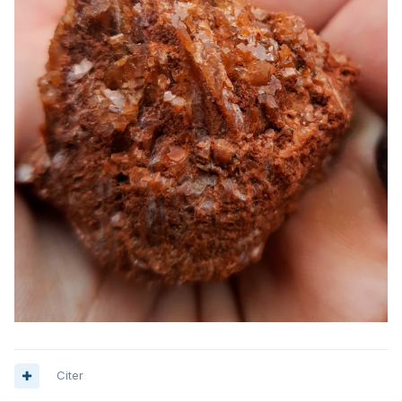
On distingue, semble-t-il (la photo est assez bonne à
l'agrandissement), des clivages, ...genre calcite, et excluant
le quartz.
Le test HCl serait négatif ? Et le verre serait rayé ?
Oui, des photos de détail, en macro, permettraient de se
faire une meilleure idée...
Une idée de la densité ?
Citer