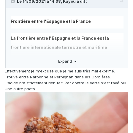
Le 14/09/2021 à 14:38,
Kayou
a dit :
Frontière entre l'Espagne et la France
La frontière entre l'Espagne et la France est la
frontière internationale terrestre et maritime
séparant les deux pays, de l'Atlantique à la
Expand
Méditerranée. Courant sur 623 kilomètres le long
Effectivement je m'excuse que je me suis très mal exprimé.
des Pyrénées, et interrompue par la principauté
Trouvé entre Narbonne et Perpignan dans les Corbières.
L'acide n'a strictement rien fait. Par contre le verre s'est rayé oui.
d'Andorre, c'est la plus longue frontière terrestre de
Une autre photo
la France métropolitaine.
Trouvé dans le sud de la France près de la frontière
espagnole.
...ça laisse de la marge !