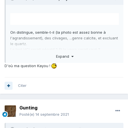
On distingue, semble-t-il (la photo est assez bonne à
l'agrandissement), des clivages, ...genre calcite, et excluant
le quartz.
Le test HCl serait négatif ? Et le verre serait rayé ?
Oui, des photos de détail, en macro, permettraient de se
Expand
faire une meilleure idée...
D'où ma question Kayou !
Citer
Gunting
Posté(e)
14 septembre 2021