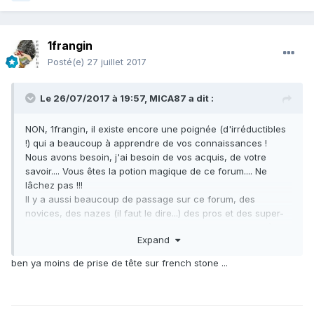
1frangin
Posté(e)
27 juillet 2017
Le 26/07/2017 à 19:57,
MICA87
a dit :
NON, 1frangin, il existe encore une poignée (d'irréductibles
!) qui a beaucoup à apprendre de vos connaissances !
Nous avons besoin, j'ai besoin de vos acquis, de votre
savoir.... Vous êtes la potion magique de ce forum.... Ne
lâchez pas !!!
Il y a aussi beaucoup de passage sur ce forum, des
novices, des nazes (il faut le dire...) des pros et des super-
balaizes, et dans tous les domaines (et heureusement !) ...
Expand
c'est aussi ça la vie d'un forum ! mais il faut faire la part
des choses... certaines personnes ne connaissent pas
ben ya moins de prise de tête sur french stone ...
toutes les règles, mais c'est à nous, à vous de les guider !!!!
On (je !) compte sur vous les gars !!!!
Avec toute mon amitié du 87 1frangin ;-)) !!
Laurent