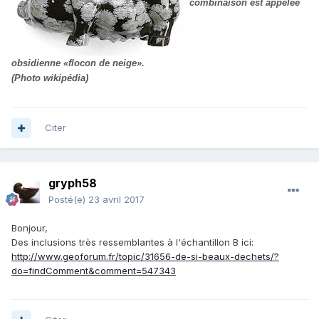
combinaison est appelée
obsidienne «flocon de neige».
(Photo wikipédia)
Citer
gryph58
Posté(e)
23 avril 2017
Bonjour,
Des inclusions très ressemblantes à l'échantillon B ici:
http://www.geoforum.fr/topic/31656-de-si-beaux-dechets/?
do=findComment&comment=547343