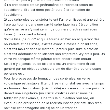
1) La cristobalite est un phénomène de recristallisation de
l'obsidienne. Elle est donc postérieure à la formation de
l'obsidienne.
2) Les sphérules de cristobalite ont l'air bien lisses et une sphère
lisse qui tourne dans une cavité sphérique lisse ( à condition
qu'elle arrive à s'y maintenir), ça donnera d'autres surfaces
lisses (= roulement à billes)
Soit la bille (de quoi? et qui a tourné en l'air en acquérant des
bourrelets et des stries) existait avant la masse d'obsidienne,
s'est fait mouler dans le matériau pâteux puis suite à érosion
s'est fait déchausser en laissant son empreinte. J'y crois peu. Un
verre volcanique même pâteux c'est encore bien chaud.
Soit il n'y a jamais eu de bille et c'est un phénomène érosif
généré par un objet de plusieurs cm de diamètre ou une usure
éolienne ou ...
Pour le processus de formation des sphérules: un verre
volcanique est instable. Il tend à se (re) cristalliser avec le temps
en formant des cristaux (cristobalite) en prenant comme point de
départ une singularité (un cristal d'infimes dimensions de
feldspath par exemple). Une fois la nucléation réalisée, on
évoque une croissance de la recristallisation par diffusion d'eau.
Soit elle est homogène (billes) selon un front de