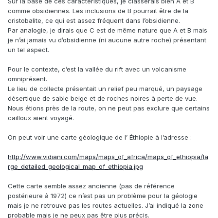
Sur la base de ces caractéristiques, je classerais bien A et B
comme obsidiennes. Les inclusions de B pourrait être de la
cristobalite, ce qui est assez fréquent dans l’obsidienne.
Par analogie, je dirais que C est de même nature que A et B mais
je n’ai jamais vu d’obsidienne (ni aucune autre roche) présentant
un tel aspect.
Pour le contexte, c’est la vallée du rift avec un volcanisme
omniprésent.
Le lieu de collecte présentait un relief peu marqué, un paysage
désertique de sable beige et de roches noires à perte de vue.
Nous étions près de la route, on ne peut pas exclure que certains
cailloux aient voyagé.
On peut voir une carte géologique de l’ Éthiopie à l’adresse :
http://www.vidiani.com/maps/maps_of_africa/maps_of_ethiopia/la
rge_detailed_geological_map_of_ethiopia.jpg
Cette carte semble assez ancienne (pas de référence
postérieure à 1972) ce n’est pas un problème pour la géologie
mais je ne retrouve pas les routes actuelles. J’ai indiqué la zone
probable mais je ne peux pas être plus précis.