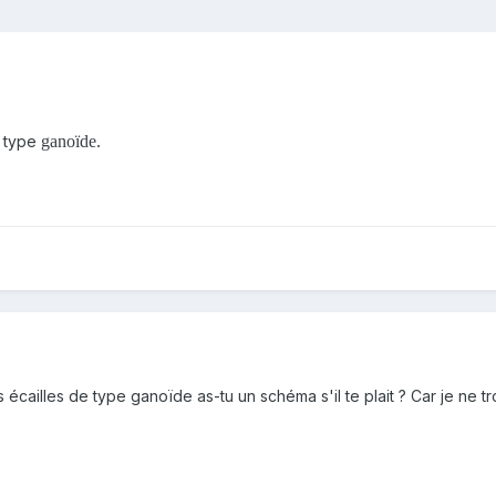
e type
ganoïde.
s écailles de type ganoïde as-tu un schéma s'il te plait ? Car je ne