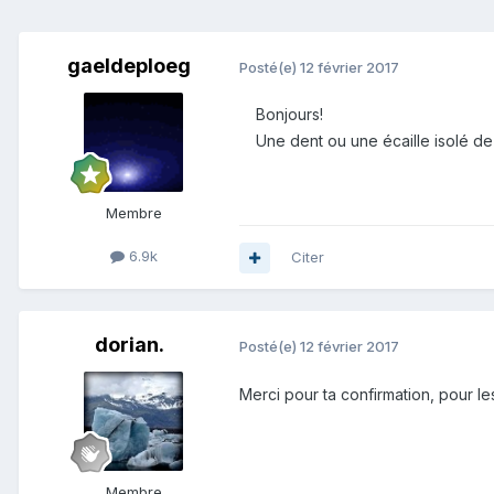
gaeldeploeg
Posté(e)
12 février 2017
Bonjours!
Une dent ou une écaille isolé d
Membre
6.9k
Citer
dorian.
Posté(e)
12 février 2017
Merci pour ta confirmation, pour le
Membre