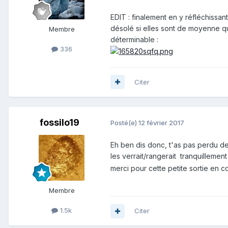
EDIT : finalement en y réfléchissan
désolé si elles sont de moyenne qua
Membre
déterminable :
336
Citer
fossilo19
Posté(e)
12 février 2017
Eh ben dis donc, t'as pas perdu de
les verrait/rangerait tranquillemen
merci pour cette petite sortie en c
Membre
1.5k
Citer