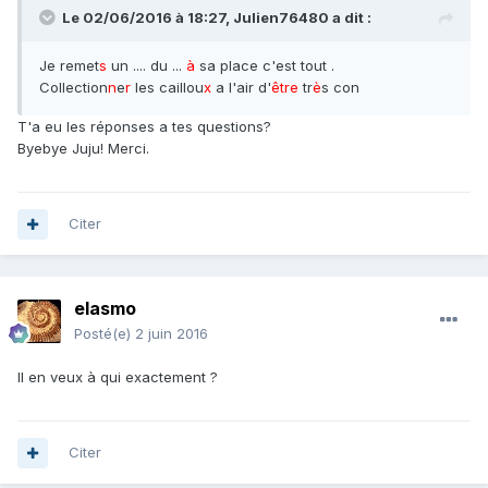
Le 02/06/2016 à 18:27,
Julien76480
a dit :
Je remet
s
un .... du ...
à
sa place c'est tout .
Collection
n
e
r
les caillou
x
a l'air d'
être
tr
è
s con
T'a eu les réponses a tes questions?
Byebye Juju! Merci.
Citer
elasmo
Posté(e)
2 juin 2016
Il en veux à qui exactement ?
Citer