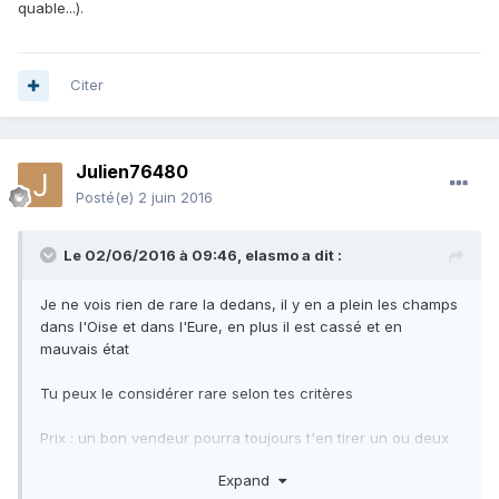
quable...).
Citer
Julien76480
Posté(e)
2 juin 2016
Le 02/06/2016 à 09:46,
elasmo
a dit :
Je ne vois rien de rare la dedans, il y en a plein les champs
dans l'Oise et dans l'Eure, en plus il est cassé et en
mauvais état
Tu peux le considérer rare selon tes critères
Prix : un bon vendeur pourra toujours t'en tirer un ou deux
euros, mais vraiment un bon vendeur, sinon aucune valeur
Expand