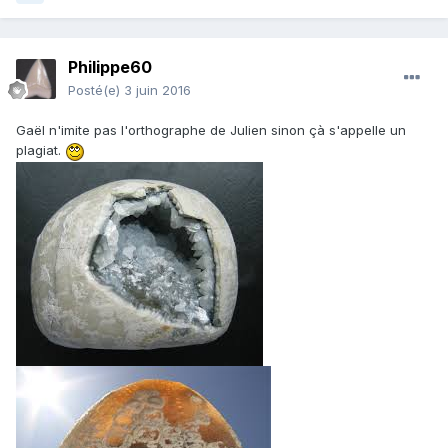
en géode de calcite. les cristaux ont le même agencements
que les assules.
Philippe60
Posté(e)
3 juin 2016
Gaël n'imite pas l'orthographe de Julien sinon çà s'appelle un
plagiat.
en calcédoine.