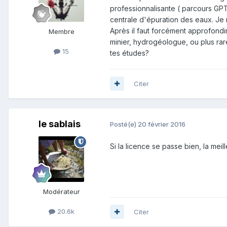
professionnalisante ( parcours GPT
centrale d'épuration des eaux. Je ne
Après il faut forcément approfond
Membre
minier, hydrogéologue, ou plus rare
15
tes études?
Citer
le sablais
Posté(e)
20 février 2016
Si la licence se passe bien, la mei
Modérateur
20.6k
Citer