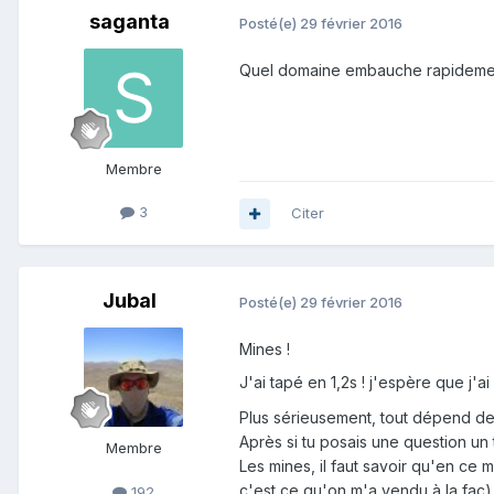
saganta
Posté(e)
29 février 2016
Quel domaine embauche rapideme
Membre
3
Citer
Jubal
Posté(e)
29 février 2016
Mines !
J'ai tapé en 1,2s ! j'espère que j'a
Plus sérieusement, tout dépend de t
Après si tu posais une question un 
Membre
Les mines, il faut savoir qu'en ce
c'est ce qu'on m'a vendu à la fac)
192