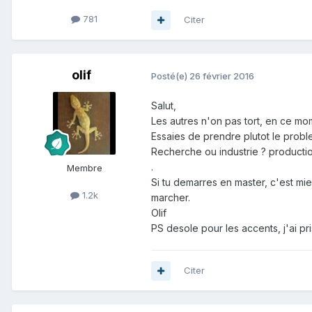
781
Citer
olif
Posté(e)
26 février 2016
Salut,
Les autres n'on pas tort, en ce mom
Essaies de prendre plutot le probl
Recherche ou industrie ? producti
.
Membre
Si tu demarres en master, c'est mie
1.2k
marcher.
Olif
PS desole pour les accents, j'ai pr
Citer