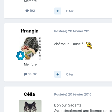
Membre
192
Citer
1frangin
Posté(e)
20 février 2016
chômeur ... aussi !
Membre
25.3k
Citer
Célia
Posté(e)
20 février 2016
Bonjour Saganta,
Avec simplement une licence en géo