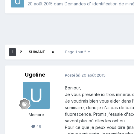
20 août 2015
dans
Demandes d' identification de min
1
2
SUIVANT
Page 1 sur 2
Ugoline
Posté(e)
20 août 2015
Bonjour,
Je vous présente ici trois minéraux 
Je voudrais bien vous aider dans l'
sommaire, donc je n'ai pas de balan
fluorescence. Promis j'essaie d'acq
Membre
savent plus où elles les ont eu...
46
Pour ce que je peux vous dire (mai
- deux sont verte, la première pl