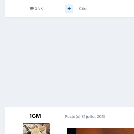
2.8k
Citer
1GM
Posté(e)
31 juillet 2015