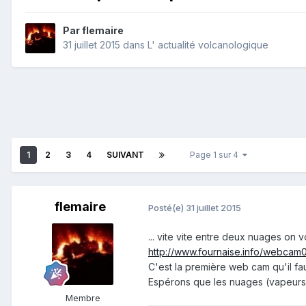
Par
flemaire
31 juillet 2015
dans
L' actualité volcanologique
1
2
3
4
SUIVANT
Page 1 sur 4
flemaire
Posté(e)
31 juillet 2015
... vite vite entre deux nuages on vo
http://www.fournaise.info/webcam
C'est la première web cam qu'il faut
Espérons que les nuages (vapeurs 
Membre