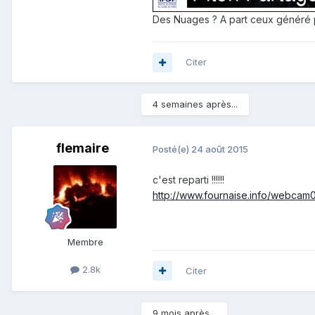
Des Nuages ? A part ceux généré par
Citer
4 semaines après...
flemaire
Posté(e)
24 août 2015
c'est reparti !!!!!!
http://www.fournaise.info/webcam
Membre
2.8k
Citer
9 mois après...