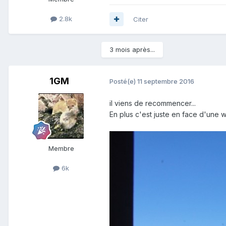
2.8k
Citer
3 mois après...
1GM
Posté(e)
11 septembre 2016
il viens de recommencer...
En plus c'est juste en face d'une 
Membre
6k