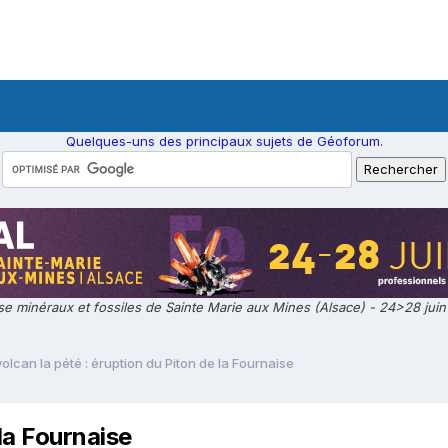
Quelques-uns des principaux sujets de Géoforum.
e minéraux et fossiles de Sainte Marie aux Mines (Alsace) - 24>28 jui
volcan la pété : éruption du Piton de la Fournaise
 la Fournaise