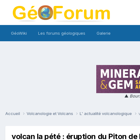
GéoWiki
Les forums géologiques
Galerie
▲
Bours
Accueil
Volcanologie et Volcans
L' actualité volcanologique
volcan la pété : éruption du Piton de