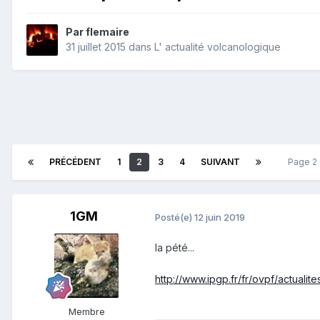
Par
flemaire
31 juillet 2015
dans
L' actualité volcanologique
PRÉCÉDENT
1
2
3
4
SUIVANT
Page 2
1GM
Posté(e)
12 juin 2019
la pété...
http://www.ipgp.fr/fr/ovpf/actualit
Membre