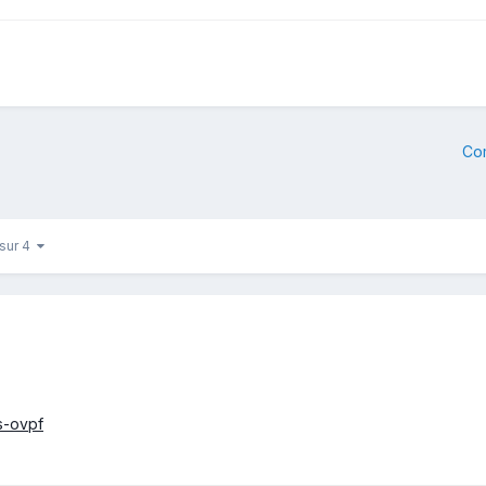
Co
 sur 4
es-ovpf