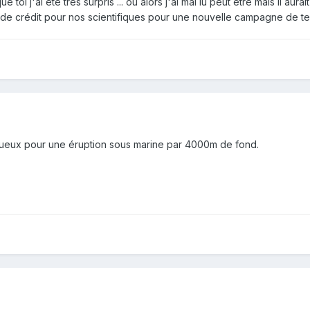
ue toi j'ai été très surpris ... ou alors j'ai mal lu peut être mais il
e crédit pour nos scientifiques pour une nouvelle campagne de terr
onstrueux pour une éruption sous marine par 4000m de fond.