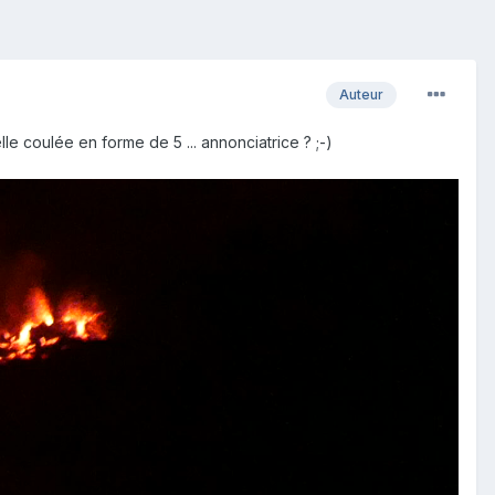
Auteur
belle coulée en forme de 5 ... annonciatrice ? ;-)