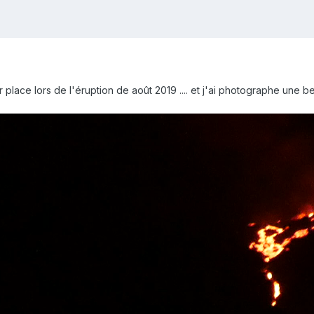
 sur place lors de l'éruption de août 2019 .... et j'ai photographe une 