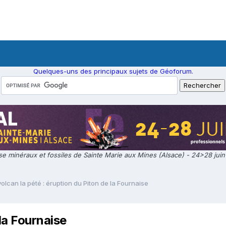
Quelques-uns des principaux sujets de Géoforum.
e minéraux et fossiles de Sainte Marie aux Mines (Alsace) - 24>28 jui
volcan la pété : éruption du Piton de la Fournaise
 la Fournaise