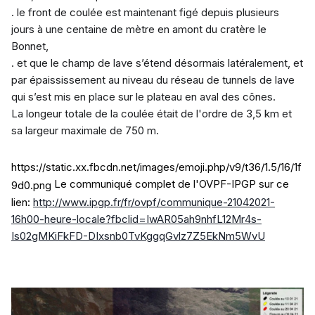
. le front de coulée est maintenant figé depuis plusieurs
jours à une centaine de mètre en amont du cratère le
Bonnet,
. et que le champ de lave s’étend désormais latéralement, et
par épaississement au niveau du réseau de tunnels de lave
qui s’est mis en place sur le plateau en aval des cônes.
La longeur totale de la coulée était de l'ordre de 3,5 km et
sa largeur maximale de 750 m.
https://static.xx.fbcdn.net/images/emoji.php/v9/t36/1.5/16/1f
Le communiqué complet de l'OVPF-IPGP sur ce
9d0.png
lien:
http://www.ipgp.fr/fr/ovpf/communique-21042021-
16h00-heure-locale?fbclid=IwAR05ah9nhfL12Mr4s-
Is02gMKiFkFD-DIxsnb0TvKggqGvlz7Z5EkNm5WvU