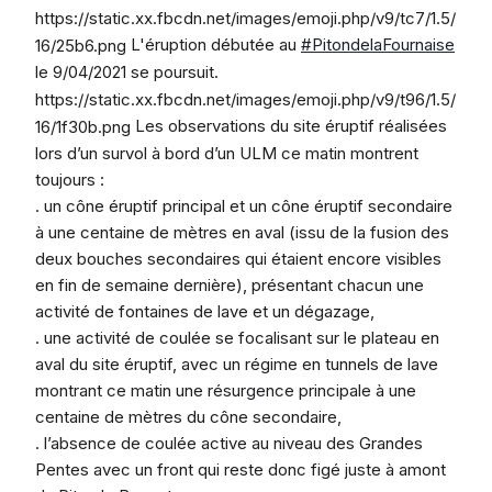
https://static.xx.fbcdn.net/images/emoji.php/v9/tc7/1.5/
L'éruption débutée au
#PitondelaFournaise
16/25b6.png
le 9/04/2021 se poursuit.
https://static.xx.fbcdn.net/images/emoji.php/v9/t96/1.5/
Les observations du site éruptif réalisées
16/1f30b.png
lors d’un survol à bord d’un ULM ce matin montrent
toujours :
. un cône éruptif principal et un cône éruptif secondaire
à une centaine de mètres en aval (issu de la fusion des
deux bouches secondaires qui étaient encore visibles
en fin de semaine dernière), présentant chacun une
activité de fontaines de lave et un dégazage,
. une activité de coulée se focalisant sur le plateau en
aval du site éruptif, avec un régime en tunnels de lave
montrant ce matin une résurgence principale à une
centaine de mètres du cône secondaire,
. l’absence de coulée active au niveau des Grandes
Pentes avec un front qui reste donc figé juste à amont