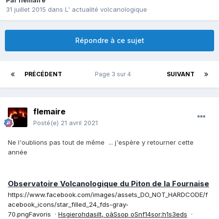
Par
flemaire
31 juillet 2015
dans
L' actualité volcanologique
Répondre à ce sujet
PRÉCÉDENT
Page 3 sur 4
SUIVANT
flemaire
Posté(e)
21 avril 2021
Ne l'oublions pas tout de même ... j'espère y retourner cette
année
Observatoire Volcanologique du Piton de la Fournaise
https://www.facebook.com/images/assets_DO_NOT_HARDCODE/f
acebook_icons/star_filled_24_fds-gray-
70.png
Favoris
·
H
s
g
i
e
r
o
h
d
a
s
i
l
t
,
o
à
S
s
o
p
o
S
n
f
1
4
s
o
r
:
h
1
s
3
e
d
s
·