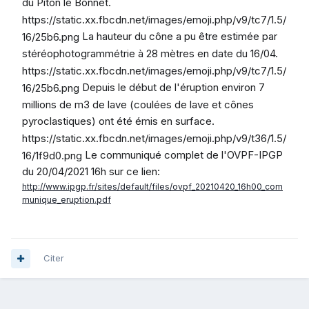
du Piton le Bonnet.
https://static.xx.fbcdn.net/images/emoji.php/v9/tc7/1.5/
La hauteur du cône a pu être estimée par
16/25b6.png
stéréophotogrammétrie à 28 mètres en date du 16/04.
https://static.xx.fbcdn.net/images/emoji.php/v9/tc7/1.5/
Depuis le début de l'éruption environ 7
16/25b6.png
millions de m3 de lave (coulées de lave et cônes
pyroclastiques) ont été émis en surface.
https://static.xx.fbcdn.net/images/emoji.php/v9/t36/1.5/
Le communiqué complet de l'OVPF-IPGP
16/1f9d0.png
du 20/04/2021 16h sur ce lien:
http://www.ipgp.fr/sites/default/files/ovpf_20210420_16h00_com
munique_eruption.pdf
Citer