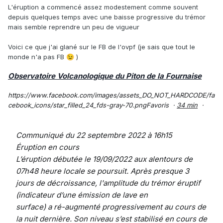
L'éruption a commencé assez modestement comme souvent
depuis quelques temps avec une baisse progressive du trémor
mais semble reprendre un peu de vigueur
Voici ce que j'ai glané sur le FB de l'ovpf (je sais que tout le
monde n'a pas FB
)
😉
Observatoire Volcanologique du Piton de la Fournaise
https://www.facebook.com/images/assets_DO_NOT_HARDCODE/fa
cebook_icons/star_filled_24_fds-gray-70.png
Favoris
·
34 min
·
Communiqué du 22 septembre 2022 à 16h15
Éruption en cours
L’éruption débutée le 19/09/2022 aux alentours de
07h48 heure locale se poursuit. Après presque 3
jours de décroissance, l'amplitude du trémor éruptif
(indicateur d’une émission de lave en
surface) a ré-augmenté progressivement au cours de
la nuit dernière. Son niveau s’est stabilisé en cours de