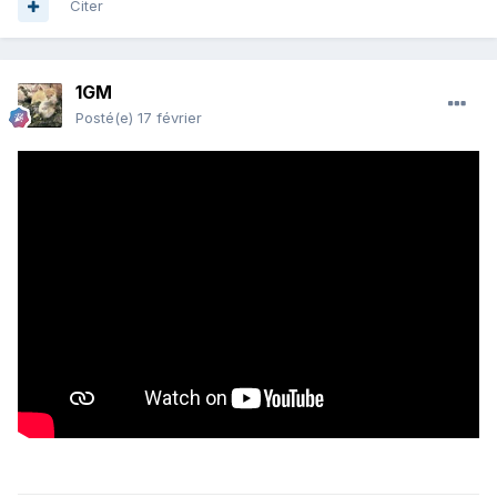
Citer
1GM
Posté(e)
17 février