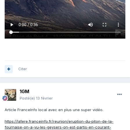
Citer
1GM
Posté(e)
13 février
Article FranceInfo local avec en plus une super vidéo.
https://la1ere.franceinfo.fr/reunion/eruption-du-piton-de-la-
fournaise-on-a-vu-les-geysers-on-est-partis-en-courant-