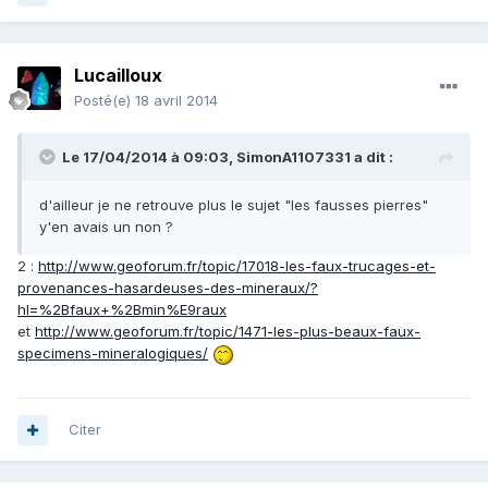
Lucailloux
Posté(e)
18 avril 2014
Le 17/04/2014 à 09:03, SimonA1107331 a dit :
d'ailleur je ne retrouve plus le sujet "les fausses pierres"
y'en avais un non ?
2 :
http://www.geoforum.fr/topic/17018-les-faux-trucages-et-
provenances-hasardeuses-des-mineraux/?
hl=%2Bfaux+%2Bmin%E9raux
et
http://www.geoforum.fr/topic/1471-les-plus-beaux-faux-
specimens-mineralogiques/
Citer